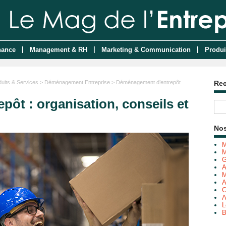
|
|
|
nance
Management & RH
Marketing & Communication
Produi
duits & Services
>
Déménagement Entreprise
> Déménagement d’entrepôt
Re
ôt : organisation, conseils et
Nos
M
M
G
A
M
A
C
A
L
B