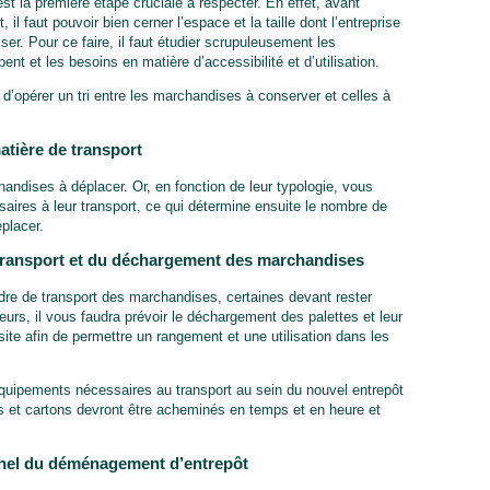
t la première étape cruciale à respecter. En effet, avant
il faut pouvoir bien cerner l’espace et la taille dont l’entreprise
iser. Pour ce faire, il faut étudier scrupuleusement les
t et les besoins en matière d’accessibilité et d’utilisation.
 d’opérer un tri entre les marchandises à conserver et celles à
atière de transport
dises à déplacer. Or, en fonction de leur typologie, vous
aires à leur transport, ce qui détermine ensuite le nombre de
éplacer.
 transport et du déchargement des marchandises
rdre de transport des marchandises, certaines devant rester
eurs, il vous faudra prévoir le déchargement des palettes et leur
site afin de permettre un rangement et une utilisation dans les
s équipements nécessaires au transport au sein du nouvel entrepôt
tes et cartons devront être acheminés en temps et en heure et
onnel du déménagement d’entrepôt