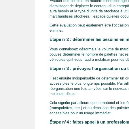
Évaluer ses besoins en matière d’entreposage es
d’envisager de déplacer le contenu d’un entrepôt, 
aura besoin et le type d’unité de stockage à util
marchandises stockées, l’espace qu’elles occupen
Cette évaluation peut également être l’occasion
éliminer.
Étape n°2 : déterminer les besoins en m
Vous connaissez désormais le volume de marchan
pouvez déterminer le nombre de palettes nécess
véhicules qu’il vous faudra mobiliser pour les d
Étape n°3 : prévoyez l’organisation du
Il est ensuite indispensable de déterminer un o
accessibles le plus longtemps possible. Par aill
réorganisation une fois arrivées sur le nouveau 
meilleurs délais.
Cela signifie par ailleurs que le matériel et le
(transpalettes, etc.) et au déballage des palet
accessibles pour un usage immédiat.
Étape n°4 : faites appel à un professi