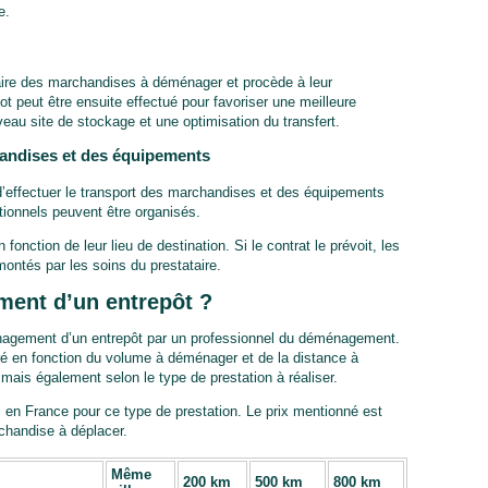
e.
ire des marchandises à déménager et procède à leur
t peut être ensuite effectué pour favoriser une meilleure
veau site de stockage et une optimisation du transfert.
handises et des équipements
effectuer le transport des marchandises et des équipements
onnels peuvent être organisés.
fonction de leur lieu de destination. Si le contrat le prévoit, les
ontés par les soins du prestataire.
ent d’un entrepôt ?
ménagement d’un entrepôt par un professionnel du déménagement.
uré en fonction du volume à déménager et de la distance à
mais également selon le type de prestation à réaliser.
s en France pour ce type de prestation. Le prix mentionné est
chandise à déplacer.
Même
200 km
500 km
800 km