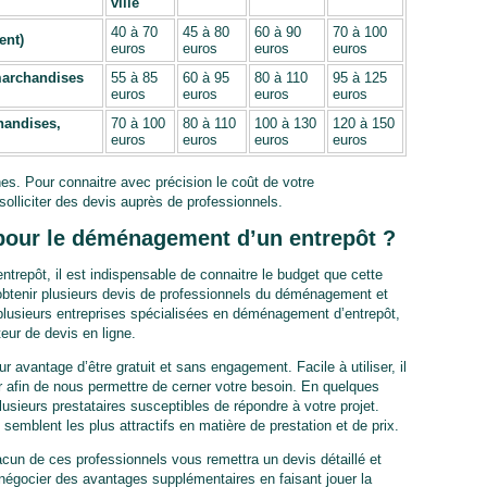
ville
40 à 70
45 à 80
60 à 90
70 à 100
ent)
euros
euros
euros
euros
 marchandises
55 à 85
60 à 95
80 à 110
95 à 125
euros
euros
euros
euros
handises,
70 à 100
80 à 110
100 à 130
120 à 150
euros
euros
euros
euros
es. Pour connaitre avec précision le coût de votre
olliciter des devis auprès de professionnels.
pour le déménagement d’un entrepôt ?
trepôt, il est indispensable de connaitre le budget que cette
 obtenir plusieurs devis de professionnels du déménagement et
plusieurs entreprises spécialisées en déménagement d’entrepôt,
teur de devis en ligne.
our avantage d’être gratuit et sans engagement. Facile à utiliser, il
r afin de nous permettre de cerner votre besoin. En quelques
usieurs prestataires susceptibles de répondre à votre projet.
semblent les plus attractifs en matière de prestation et de prix.
cun de ces professionnels vous remettra un devis détaillé et
 négocier des avantages supplémentaires en faisant jouer la