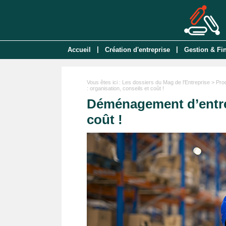
|
|
Accueil
Création d'entreprise
Gestion & Fi
Vous êtes ici :
Les dossiers du Mag de l'Entreprise
>
Pro
: organisation, conseils et coût !
Déménagement d’entrep
coût !