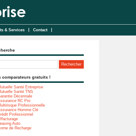
|
|
ts & Services
Contact
cherche
 comparateurs gratuits !
utuelle Santé Entreprise
utuelle Santé TNS
arantie Décennale
ssurance RC Pro
ultirisque Professionnelle
ssurance Homme Clé
rédit Professionnel
ffacturage
easing Auto
orne de Recharge