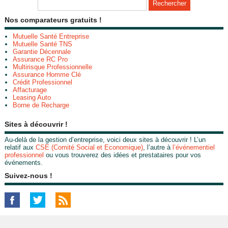
Nos comparateurs gratuits !
Mutuelle Santé Entreprise
Mutuelle Santé TNS
Garantie Décennale
Assurance RC Pro
Multirisque Professionnelle
Assurance Homme Clé
Crédit Professionnel
Affacturage
Leasing Auto
Borne de Recharge
Sites à découvrir !
Au-delà de la gestion d’entreprise, voici deux sites à découvrir ! L’un
relatif aux
CSE (Comité Social et Economique)
, l’autre à
l’événementiel
professionnel
ou vous trouverez des idées et prestataires pour vos
événements.
Suivez-nous !
© 2019-2026 - Le Mag de l'Entreprise édité par My Beautiful Company -
Plan
-
Mentions