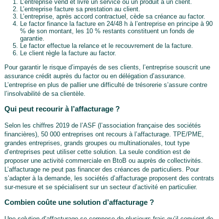
L’entreprise vend et livre un service ou un produit à un client.
L’entreprise facture sa prestation au client.
L’entreprise, après accord contractuel, cède sa créance au factor.
Le factor finance la facture en 24/48 h à l’entreprise en principe à 90
% de son montant, les 10 % restants constituent un fonds de
garantie.
Le factor effectue la relance et le recouvrement de la facture.
Le client règle la facture au factor.
Pour garantir le risque d’impayés de ses clients, l’entreprise souscrit une
assurance crédit auprès du factor ou en délégation d’assurance.
L’entreprise en plus de pallier une difficulté de trésorerie s’assure contre
l’insolvabilité de sa clientèle.
Qui peut recourir à l’affacturage ?
Selon les chiffres 2019 de l’ASF (l’association française des sociétés
financières), 50 000 entreprises ont recours à l’affacturage. TPE/PME,
grandes entreprises, grands groupes ou multinationales, tout type
d’entreprises peut utiliser cette solution. La seule condition est de
proposer une activité commerciale en BtoB ou auprès de collectivités.
L’affacturage ne peut pas financer des créances de particuliers. Pour
s’adapter à la demande, les sociétés d’affacturage proposent des contrats
sur-mesure et se spécialisent sur un secteur d’activité en particulier.
Combien coûte une solution d’affacturage ?
Une solution d’affacturage se compose de plusieurs frais qu’il convient de