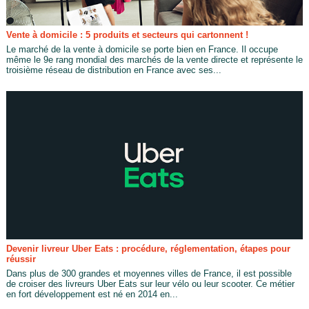
Vente à domicile : 5 produits et secteurs qui cartonnent !
Le marché de la vente à domicile se porte bien en France. Il occupe
même le 9e rang mondial des marchés de la vente directe et représente le
troisième réseau de distribution en France avec ses...
Devenir livreur Uber Eats : procédure, réglementation, étapes pour
réussir
Dans plus de 300 grandes et moyennes villes de France, il est possible
de croiser des livreurs Uber Eats sur leur vélo ou leur scooter. Ce métier
en fort développement est né en 2014 en...