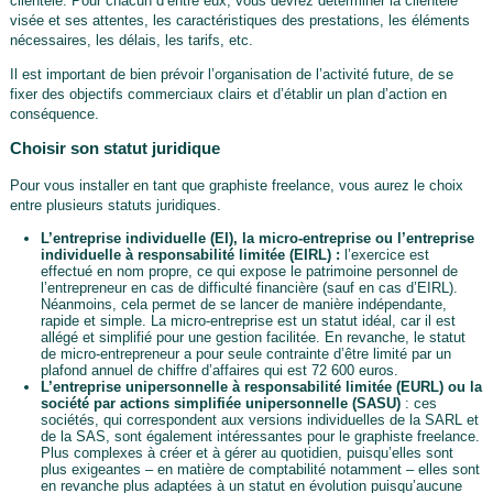
clientèle. Pour chacun d’entre eux, vous devrez déterminer la clientèle
visée et ses attentes, les caractéristiques des prestations, les éléments
nécessaires, les délais, les tarifs, etc.
Il est important de bien prévoir l’organisation de l’activité future, de se
fixer des objectifs commerciaux clairs et d’établir un plan d’action en
conséquence.
Choisir son statut juridique
Pour vous installer en tant que graphiste freelance, vous aurez le choix
entre plusieurs statuts juridiques.
L’entreprise individuelle (EI), la micro-entreprise ou l’entreprise
individuelle à responsabilité limitée (EIRL) :
l’exercice est
effectué en nom propre, ce qui expose le patrimoine personnel de
l’entrepreneur en cas de difficulté financière (sauf en cas d’EIRL).
Néanmoins, cela permet de se lancer de manière indépendante,
rapide et simple. La micro-entreprise est un statut idéal, car il est
allégé et simplifié pour une gestion facilitée. En revanche, le statut
de micro-entrepreneur a pour seule contrainte d’être limité par un
plafond annuel de chiffre d’affaires qui est 72 600 euros.
L’entreprise unipersonnelle à responsabilité limitée (EURL) ou la
société par actions simplifiée unipersonnelle (SASU)
: ces
sociétés, qui correspondent aux versions individuelles de la SARL et
de la SAS, sont également intéressantes pour le graphiste freelance.
Plus complexes à créer et à gérer au quotidien, puisqu’elles sont
plus exigeantes – en matière de comptabilité notamment – elles sont
en revanche plus adaptées à un statut en évolution puisqu’aucune