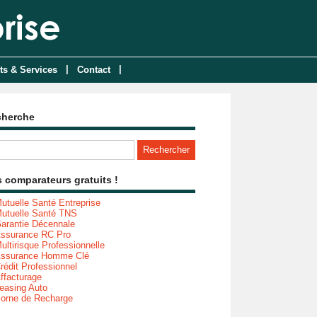
|
|
ts & Services
Contact
cherche
 comparateurs gratuits !
utuelle Santé Entreprise
utuelle Santé TNS
arantie Décennale
ssurance RC Pro
ultirisque Professionnelle
ssurance Homme Clé
rédit Professionnel
ffacturage
easing Auto
orne de Recharge