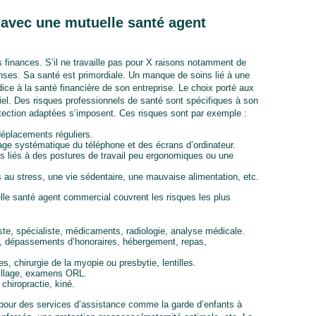
r avec une mutuelle santé agent
 finances. S’il ne travaille pas pour X raisons notamment de
enses. Sa santé est primordiale. Un manque de soins lié à une
ice à la santé financière de son entreprise. Le choix porté aux
iel. Des risques professionnels de santé sont spécifiques à son
otection adaptées s’imposent. Ces risques sont par exemple :
déplacements réguliers.
usage systématique du téléphone et des écrans d’ordinateur.
es liés à des postures de travail peu ergonomiques ou une
s au stress, une vie sédentaire, une mauvaise alimentation, etc.
uelle santé agent commercial couvrent les risques les plus
te, spécialiste, médicaments, radiologie, analyse médicale.
lier, dépassements d’honoraires, hébergement, repas,
s, chirurgie de la myopie ou presbytie, lentilles.
eillage, examens ORL.
chiropractie, kiné.
pour des services d’assistance comme la garde d’enfants à