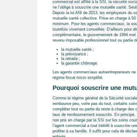
commercial est affilié à la SSI, la sécurité soci
ne l’oblige à souscrire une mutuelle santé. Seul
Depuis la loi ANI de 2013, les employeurs du se
mutuelle santé collective. Prise en charge à 50 
minimum. Pour les agents commerciaux, la souscri
toutefois vivement conseillée. D’ailleurs pour di
complémentaire, le gouvernement de 1994 met en
revenu imposable professionnel tout ou partie de
la mutuelle santé ;
la prévoyance ;
la retraite ;
la garantie chômage.
Les agents commerciaux autoentrepreneurs ne pe
régime fiscal micro simplifié.
Pourquoi souscrire une mutu
Comme le régime général de la Sécurité sociale 
rembourse peu, voire pas du tout, certains soin
compléter tout ou partie du reste à charge des
taux de remboursement souscrits. En principe, l
non pris en charge par la SSI sur les soins cou
l’agent commercial a tout intérêt à souscrire une 
profiter à sa famille. Il suffit pour cela de décl
enfants.