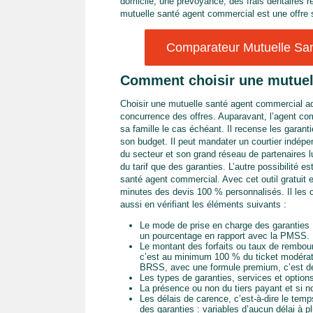
domicile, une prévoyance, des frais dentaires r
mutuelle santé agent commercial est une offre 
Comparateur Mutuelle San
Comment choisir une mutuel
Choisir une mutuelle santé agent commercial ad
concurrence des offres. Auparavant, l’agent co
sa famille le cas échéant. Il recense les garant
son budget. Il peut mandater un courtier indép
du secteur et son grand réseau de partenaires l
du tarif que des garanties. L’autre possibilité e
santé agent commercial. Avec cet outil gratuit
minutes des devis 100 % personnalisés. Il les c
aussi en vérifiant les éléments suivants :
Le mode de prise en charge des garanties 
un pourcentage en rapport avec la PMSS.
Le montant des forfaits ou taux de rembou
c’est au minimum 100 % du ticket modérate
BRSS, avec une formule premium, c’est de
Les types de garanties, services et option
La présence ou non du tiers payant et si 
Les délais de carence, c’est-à-dire le temp
des garanties : variables d’aucun délai à p