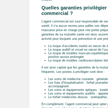
Quelles garanties privilégie
commercial ?
L’agent commercial est seul responsable de ses
santé, il n’a aucun revenu pour pallier ses dép
mauvaise prise en charge peut vite porter préjud
garanties de sa mutuelle santé est donc essent
activité pour lesquels une prévention et une pr
Le risque d’accidents routier en raison de 
Le risque auditif et visuel en raison de l’
Le risque de troubles musculo-squelettiqu
position assise prolongée.
Le risque de troubles cardiovasculaires lié
Il est ainsi capital que les garanties de la mut
fréquents. Les postes à privilégier sont donc :
Les soins de médecine courante : généralis
Les frais d’hospitalisation : forfait journa
accompagnant.
Les soins et équipements optiques : lunette
Les soins et équipements auditifs : appar
Le forfait médecines douces : ostéopathie, 
En complément, l’agent commercial peut opter 