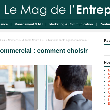
|
|
|
nance
Management & RH
Marketing & Communication
Produi
duits & Services
>
Mutuelle Santé TNS
> Mutuelle santé agent commercial :
Re
commercial : comment choisir
Nos
M
M
G
A
M
A
C
A
L
B