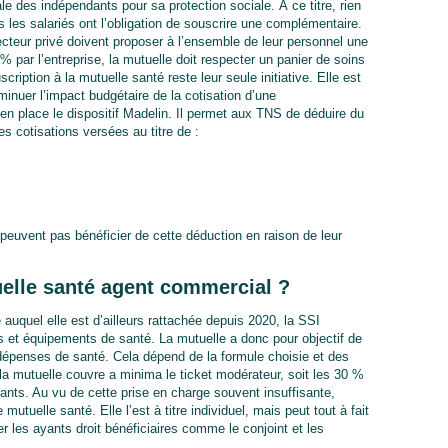
ale des indépendants pour sa protection sociale. À ce titre, rien
s les salariés ont l’obligation de souscrire une complémentaire.
cteur privé doivent proposer à l’ensemble de leur personnel une
% par l’entreprise, la mutuelle doit respecter un panier de soins
ption à la mutuelle santé reste leur seule initiative. Elle est
minuer l’impact budgétaire de la cotisation d’une
 place le dispositif Madelin. Il permet aux TNS de déduire du
s cotisations versées au titre de :
uvent pas bénéficier de cette déduction en raison de leur
elle santé agent commercial ?
auquel elle est d’ailleurs rattachée depuis 2020, la SSI
s et équipements de santé. La mutuelle a donc pour objectif de
 dépenses de santé. Cela dépend de la formule choisie et des
a mutuelle couvre a minima le ticket modérateur, soit les 30 %
rants. Au vu de cette prise en charge souvent insuffisante,
mutuelle santé. Elle l’est à titre individuel, mais peut tout à fait
arer les ayants droit bénéficiaires comme le conjoint et les