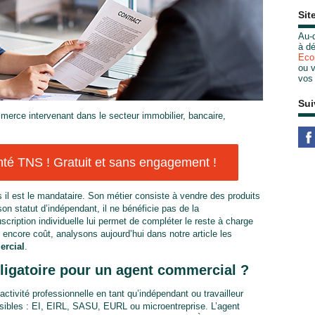
Sit
Au-d
à dé
Eco
ou v
vos
Sui
merce intervenant dans le secteur immobilier, bancaire,
té TNS ! Gratuit et sans engagement !
s il est le mandataire. Son métier consiste à vendre des produits
on statut d’indépendant, il ne bénéficie pas de la
cription individuelle lui permet de compléter le reste à charge
encore coût, analysons aujourd’hui dans notre article les
ercial
.
bligatoire pour un agent commercial ?
ctivité professionnelle en tant qu’indépendant ou travailleur
ssibles : EI, EIRL, SASU, EURL ou microentreprise. L’agent