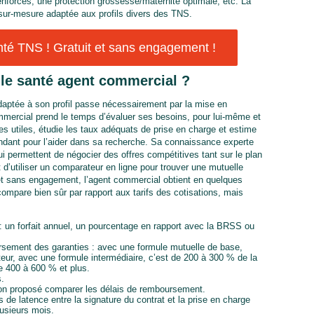
enforcés, une protection grossesse/maternité optimale, etc. La
sur-mesure adaptée aux profils divers des TNS.
té TNS ! Gratuit et sans engagement !
le santé agent commercial ?
aptée à son profil passe nécessairement par la mise en
mmercial prend le temps d’évaluer ses besoins, pour lui-même et
ies utiles, étudie les taux adéquats de prise en charge et estime
endant pour l’aider dans sa recherche. Sa connaissance experte
ui permettent de négocier des offres compétitives tant sur le plan
st d’utiliser un comparateur en ligne pour trouver une mutuelle
 et sans engagement, l’agent commercial obtient en quelques
ompare bien sûr par rapport aux tarifs des cotisations, mais
: un forfait annuel, un pourcentage en rapport avec la BRSS ou
rsement des garanties : avec une formule mutuelle de base,
ur, avec une formule intermédiaire, c’est de 200 à 300 % de la
 400 à 600 % et plus.
s.
non proposé comparer les délais de remboursement.
s de latence entre la signature du contrat et la prise en charge
lusieurs mois.