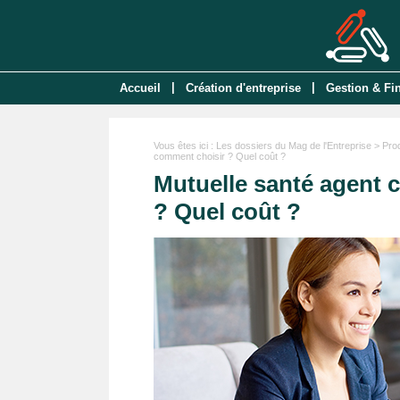
|
|
Accueil
Création d'entreprise
Gestion & Fi
Vous êtes ici :
Les dossiers du Mag de l'Entreprise
>
Pro
comment choisir ? Quel coût ?
Mutuelle santé agent 
? Quel coût ?