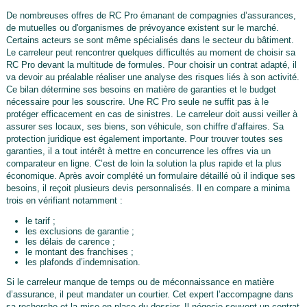
De nombreuses offres de RC Pro émanant de compagnies d’assurances,
de mutuelles ou d'organismes de prévoyance existent sur le marché.
Certains acteurs se sont même spécialisés dans le secteur du bâtiment.
Le carreleur peut rencontrer quelques difficultés au moment de choisir sa
RC Pro devant la multitude de formules. Pour choisir un contrat adapté, il
va devoir au préalable réaliser une analyse des risques liés à son activité.
Ce bilan détermine ses besoins en matière de garanties et le budget
nécessaire pour les souscrire. Une RC Pro seule ne suffit pas à le
protéger efficacement en cas de sinistres. Le carreleur doit aussi veiller à
assurer ses locaux, ses biens, son véhicule, son chiffre d’affaires. Sa
protection juridique est également importante. Pour trouver toutes ses
garanties, il a tout intérêt à mettre en concurrence les offres via un
comparateur en ligne. C’est de loin la solution la plus rapide et la plus
économique. Après avoir complété un formulaire détaillé où il indique ses
besoins, il reçoit plusieurs devis personnalisés. Il en compare a minima
trois en vérifiant notamment :
le tarif ;
les exclusions de garantie ;
les délais de carence ;
le montant des franchises ;
les plafonds d’indemnisation.
Si le carreleur manque de temps ou de méconnaissance en matière
d’assurance, il peut mandater un courtier. Cet expert l’accompagne dans
sa recherche et la mise en place du dossier. Il négocie souvent un contrat