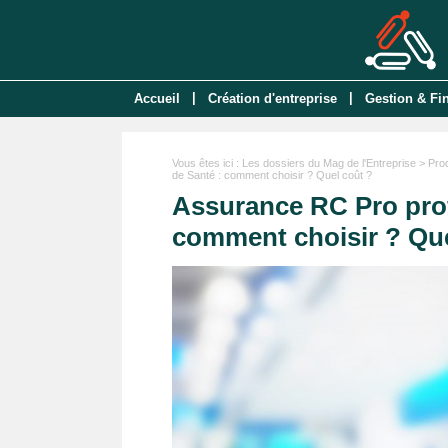
|
|
Accueil
Création d'entreprise
Gestion & Fi
Vous êtes ici :
Les dossiers du Mag de l'Entreprise
>
Pro
de Santé : comment choisir ? Quel coût ?
Assurance RC Pro prof
comment choisir ? Que