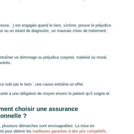
resse…) est engagée quand le tiers, victime, prouve le préjudice
eur ou un retard de diagnostic, un mauvais choix de traitement,
 entraîner un dommage ou préjudice corporel, matériel ou moral.
avérés.
dice subi par le tiers : une cause entraîne un effet.
santé à une obligation de moyen envers le patient qu’il soigne et
ment choisir une assurance
ionnelle ?
é, plusieurs démarches sont envisageables. La mise en
té pour obtenir les
meilleures garanties à des prix compétitifs
.