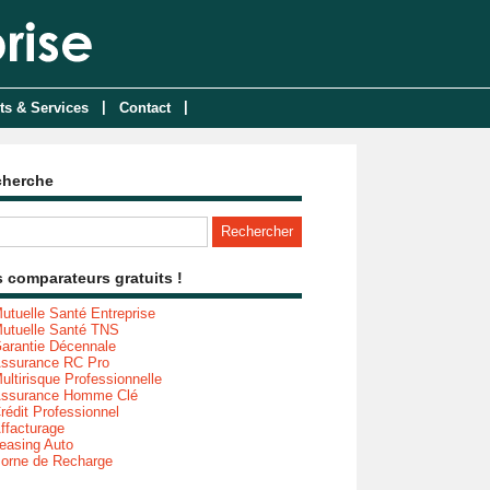
|
|
ts & Services
Contact
cherche
 comparateurs gratuits !
utuelle Santé Entreprise
utuelle Santé TNS
arantie Décennale
ssurance RC Pro
ultirisque Professionnelle
ssurance Homme Clé
rédit Professionnel
ffacturage
easing Auto
orne de Recharge