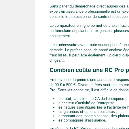
Sans parler du démarchage direct auprès des as
expert en assurance professionnelle est un exce
conseille le professionnel de santé et s’occupe 
Le comparateur en ligne permet de choisir facil
un formulaire stipulant ses exigences, plusieur
engagement.
Il est nécessaire avant toute souscription à un 
garantie. Le professionnel de santé analyse ég
franchises. Il peut être également judicieux d’a
dirigeant.
Combien coûte une RC Pro pr
En moyenne, la prime d’une assurance responsab
de 90 € à 500 €. Divers critères sont pris en co
Pro. Sans les connaître, il est difficile de donne
le statut, la taille et le CA de l’entreprise ;
le secteur d’activité de l'entreprise ;
les risques spécifiques liés à l’activité de l
les garanties et options souscrites ;
le montant des indemnisations, des plafond
les compagnies d’assurance.
En résumé, la RC Pro professionnel de santé est