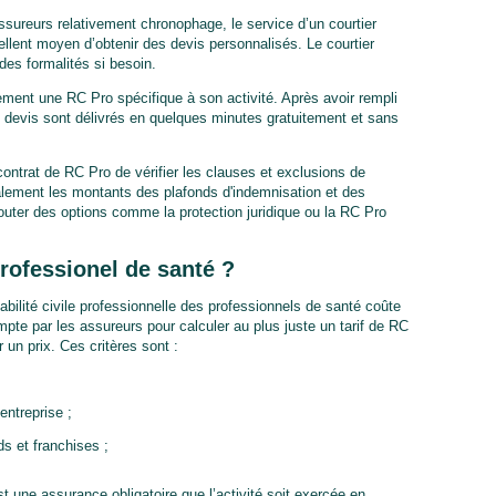
sureurs relativement chronophage, le service d’un courtier
llent moyen d’obtenir des devis personnalisés. Le courtier
des formalités si besoin.
ement une RC Pro spécifique à son activité. Après avoir rempli
s devis sont délivrés en quelques minutes gratuitement et sans
contrat de RC Pro de vérifier les clauses et exclusions de
alement les montants des plafonds d'indemnisation et des
jouter des options comme la protection juridique ou la RC Pro
ofessionel de santé ?
ilité civile professionnelle des professionnels de santé coûte
mpte par les assureurs pour calculer au plus juste un tarif de RC
r un prix. Ces critères sont :
’entreprise ;
s et franchises ;
 une assurance obligatoire que l’activité soit exercée en