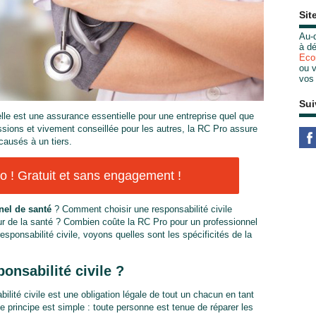
Sit
Au-d
à dé
Eco
ou v
vos
Sui
elle est une assurance essentielle pour une entreprise quel que
essions et vivement conseillée pour les autres, la RC Pro assure
ausés à un tiers.
 ! Gratuit et sans engagement !
nel de santé
? Comment choisir une responsabilité civile
eur de la santé ? Combien coûte la RC Pro pour un professionnel
esponsabilité civile, voyons quelles sont les spécificités de la
ponsabilité civile ?
bilité civile est une obligation légale de tout un chacun en tant
e principe est simple : toute personne est tenue de réparer les