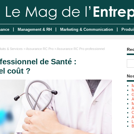
|
|
|
nance
Management & RH
Marketing & Communication
Produi
duits & Services
>
Assurance RC Pro
> Assurance RC Pro professionnel
Re
essionnel de Santé :
l coût ?
Nos
M
M
G
A
M
A
C
A
L
B