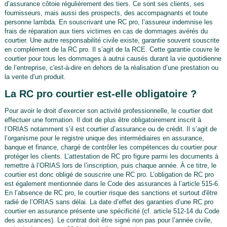
d’assurance côtoie régulièrement des tiers. Ce sont ses clients, ses
fournisseurs, mais aussi des prospects, des accompagnants et toute
personne lambda. En souscrivant une RC pro, l’assureur indemnise les
frais de réparation aux tiers victimes en cas de dommages avérés du
courtier. Une autre responsabilité civile existe, garantie souvent souscrite
en complément de la RC pro. Il s’agit de la RCE. Cette garantie couvre le
courtier pour tous les dommages à autrui causés durant la vie quotidienne
de l’entreprise, c'est-à-dire en dehors de la réalisation d’une prestation ou
la vente d’un produit.
La RC pro courtier est-elle obligatoire ?
Pour avoir le droit d’exercer son activité professionnelle, le courtier doit
effectuer une formation. Il doit de plus être obligatoirement inscrit à
l’ORIAS notamment s’il est courtier d’assurance ou de crédit. Il s’agit de
l’organisme pour le registre unique des intermédiaires en assurance,
banque et finance, chargé de contrôler les compétences du courtier pour
protéger les clients. L’attestation de RC pro figure parmi les documents à
remettre à l’ORIAS lors de l’inscription, puis chaque année. À ce titre, le
courtier est donc obligé de souscrire une RC pro. L’obligation de RC pro
est également mentionnée dans le Code des assurances à l’article 515-6.
En l’absence de RC pro, le courtier risque des sanctions et surtout d'être
radié de l’ORIAS sans délai. La date d’effet des garanties d’une RC pro
courtier en assurance présente une spécificité (cf. article 512-14 du Code
des assurances). Le contrat doit être signé non pas pour l’année civile,