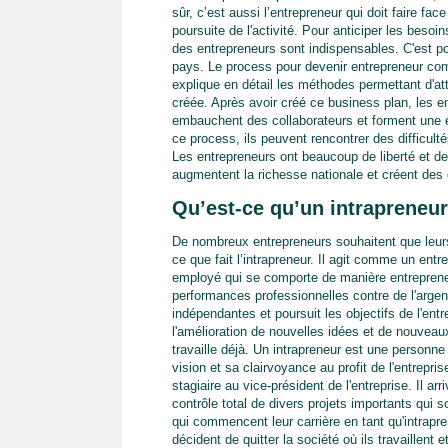
sûr, c’est aussi l’entrepreneur qui doit faire f
poursuite de l'activité. Pour anticiper les bes
des entrepreneurs sont indispensables. C'est po
pays. Le process pour devenir entrepreneur com
explique en détail les méthodes permettant d'att
créée. Après avoir créé ce business plan, les 
embauchent des collaborateurs et forment une éq
ce process, ils peuvent rencontrer des difficul
Les entrepreneurs ont beaucoup de liberté et de r
augmentent la richesse nationale et créent des 
Qu’est-ce qu’un intrapreneur
De nombreux entrepreneurs souhaitent que leurs 
ce que fait l’intrapreneur. Il agit comme un entr
employé qui se comporte de manière entreprene
performances professionnelles contre de l'arge
indépendantes et poursuit les objectifs de l'entr
l'amélioration de nouvelles idées et de nouveaux 
travaille déjà. Un intrapreneur est une personn
vision et sa clairvoyance au profit de l'entrepri
stagiaire au vice-président de l'entreprise. Il ar
contrôle total de divers projets importants qui 
qui commencent leur carrière en tant qu'intrapr
décident de quitter la société où ils travaillent e