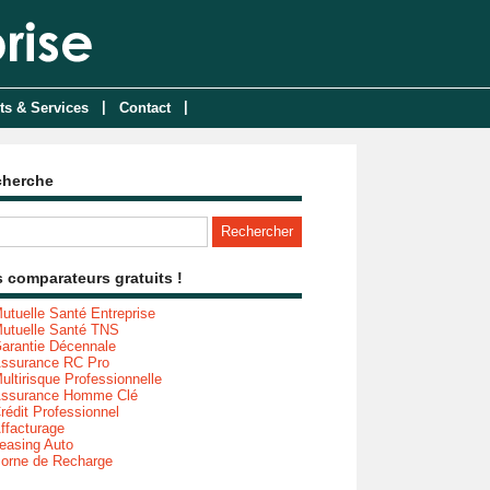
|
|
ts & Services
Contact
cherche
 comparateurs gratuits !
utuelle Santé Entreprise
utuelle Santé TNS
arantie Décennale
ssurance RC Pro
ultirisque Professionnelle
ssurance Homme Clé
rédit Professionnel
ffacturage
easing Auto
orne de Recharge