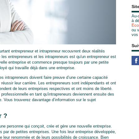
Sit
Au-d
à dé
Eco
ou v
vos
Sui
tant entrepreneur et intrapreneur recouvrent deux réalités
e les entrepreneurs et les intrapreneurs est qu'un entrepreneur est
velle entreprise et commence presque toujours par une petite
loyé qui travaille déjà dans une entreprise.
es intrapreneurs doivent faire preuve d’une certaine capacité
r réussir leur carrière. Les entrepreneurs sont indépendants et ont
pendent de leurs entreprises respectives et ont moins de liberté.
professionnelle en tant qu'intrapreneurs deviennent ensuite des
e. Vous trouverez davantage d’information sur le sujet
r ?
e personne qui conçoit, crée et gère une nouvelle entreprise.
par de petites entreprises. Une fois leur entreprise développée,
de leur renommée et de leurs possibilités de croissance. Bien