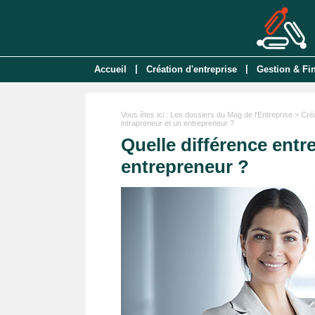
|
|
Accueil
Création d'entreprise
Gestion & Fi
Vous êtes ici :
Les dossiers du Mag de l'Entreprise
>
Créa
intrapreneur et un entrepreneur ?
Quelle différence entr
entrepreneur ?