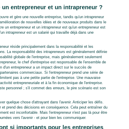
e un entrepreneur et un intrapreneur ?
uvre et gère une nouvelle entreprise, tandis qu'un intrapreneur
l'amélioration de nouvelles idées et de nouveaux produits dans le
tre un entrepreneur et un intrapreneur est qu'un entrepreneur est
'un intrapreneur est un salarié qui travaille déjà dans une
reneur réside principalement dans la responsabilité et les
ns. La responsabilité des intrapreneurs est généralement définie
nsabilité globale de l'entreprise, mais généralement seulement
repreneur, le chef d'entreprise est responsable de l'ensemble de
ion d'un entrepreneur a un impact direct sur le succès de
es partenaires commerciaux. Si l'entrepreneur prend une série de
mitent pas à une petite partie de l'entreprise. Une mauvaise
activité entrepreneuriale et à la fin économique de l'entreprise.
ste personnel ; s'il commet des erreurs, le pire scénario est son
er quelque chose d'attrayant dans l'avenir. Anticiper les défis.
er et prend des décisions en conséquence. Cela peut entraîner du
ent est inconfortable. Mais l'entrepreneur n'est pas là pour être
tournées vers l'avenir - et pour bien les communiquer.
ont si importants pour les entreprises