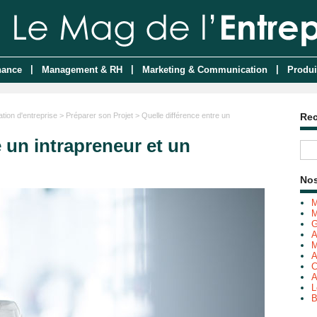
|
|
|
nance
Management & RH
Marketing & Communication
Produi
tion d'entreprise
>
Préparer son Projet
> Quelle différence entre un
Re
e un intrapreneur et un
Nos
M
M
G
A
M
A
C
A
L
B