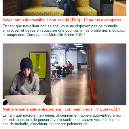
Devis mutuelle travailleur non salarié (TNS) : 10 points à comparer
En tant que travailleur non salarié, vous ne disposez pas de mutuelle
employeur et devez en souscrire une pour pallier les problèmes médicaux
et coups durs.Comparateur Mutuelle Santé TNS !...
Mutuelle santé auto-entrepreneur : comment choisir ? Quel coût ?
En tant que micro-entrepreneur, anciennement appelé auto-entrepreneur, il
est indispensable de penser à votre santé pour couvrir vos besoins en
cas de maladie, d’accident, ou encore paiement de...