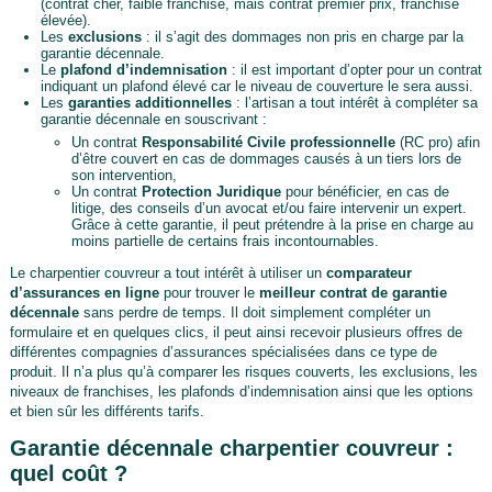
(contrat cher, faible franchise, mais contrat premier prix, franchise
élevée).
Les
exclusions
: il s’agit des dommages non pris en charge par la
garantie décennale.
Le
plafond d’indemnisation
: il est important d’opter pour un contrat
indiquant un plafond élevé car le niveau de couverture le sera aussi.
Les
garanties additionnelles
: l’artisan a tout intérêt à compléter sa
garantie décennale en souscrivant :
Un contrat
Responsabilité Civile professionnelle
(RC pro) afin
d’être couvert en cas de dommages causés à un tiers lors de
son intervention,
Un contrat
Protection Juridique
pour bénéficier, en cas de
litige, des conseils d’un avocat et/ou faire intervenir un expert.
Grâce à cette garantie, il peut prétendre à la prise en charge au
moins partielle de certains frais incontournables.
Le charpentier couvreur a tout intérêt à utiliser un
comparateur
d’assurances en ligne
pour trouver le
meilleur contrat de garantie
décennale
sans perdre de temps. Il doit simplement compléter un
formulaire et en quelques clics, il peut ainsi recevoir plusieurs offres de
différentes compagnies d’assurances spécialisées dans ce type de
produit. Il n’a plus qu’à comparer les risques couverts, les exclusions, les
niveaux de franchises, les plafonds d’indemnisation ainsi que les options
et bien sûr les différents tarifs.
Garantie décennale charpentier couvreur :
quel coût ?