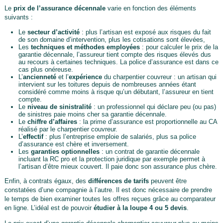
Le
prix de l’assurance décennale
varie en fonction des éléments
suivants :
Le
secteur d’activité
: plus l’artisan est exposé aux risques du fait
de son domaine d’intervention, plus les cotisations sont élevées,
Les
techniques et méthodes employées
: pour calculer le prix de la
garantie décennale, l’assureur tient compte des risques élevés dus
au recours à certaines techniques. La police d’assurance est dans ce
cas plus onéreuse.
L’
ancienneté
et l’
expérience
du charpentier couvreur : un artisan qui
intervient sur les toitures depuis de nombreuses années étant
considéré comme moins à risque qu’un débutant, l’assureur en tient
compte.
Le
niveau de sinistralité
: un professionnel qui déclare peu (ou pas)
de sinistres paie moins cher sa garantie décennale.
Le
chiffre d’affaires
: la prime d’assurance est proportionnelle au CA
réalisé par le charpentier couvreur.
L’
effectif
: plus l’entreprise emploie de salariés, plus sa police
d’assurance est chère et inversement.
Les
garanties optionnelles
: un contrat de garantie décennale
incluant la RC pro et la protection juridique par exemple permet à
l’artisan d’être mieux couvert. Il paie donc son assurance plus chère.
Enfin, à contrats égaux, des
différences de tarifs
peuvent être
constatées d’une compagnie à l’autre. Il est donc nécessaire de prendre
le temps de bien examiner toutes les offres reçues grâce au comparateur
en ligne. L’idéal est de pouvoir
étudier à la loupe 4 ou 5 devis
.