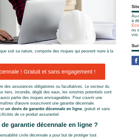
Sit
Au-d
à dé
Eco
ou v
vos
Sui
e que soit sa nature, comporte des risques qui peuvent nuire à la
ennale ! Gratuit et sans engagement !
ire des assurances obligatoires ou facultatives. Le secteur du
 tiers, incendie, dégât des eaux, les sinistres potentiels sont
aussi partie des risques envisageables. Pour couvrir une
s maîtres d'œuvre souscrivent une garantie décennale.
ver
un devis de garantie décennale en ligne
, gratuit et sans
icités de ce produit assurantiel.
de garantie décennale en ligne ?
sabilité civile décennale a pour but de protéger tout