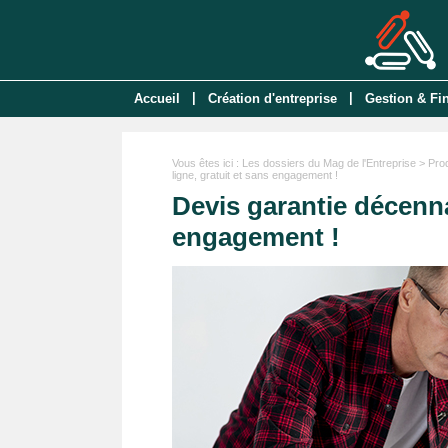
|
|
Accueil
Création d'entreprise
Gestion & Fi
Vous êtes ici :
Les dossiers du Mag de l'Entreprise
>
Pro
ligne, gratuit et sans engagement !
Devis garantie décenna
engagement !