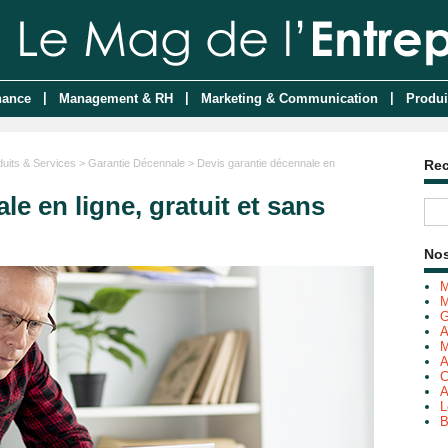
|
|
|
nance
Management & RH
Marketing & Communication
Produi
duits & Services
>
Garantie Décennale
> Devis garantie décennale en
Re
le en ligne, gratuit et sans
Nos
M
M
G
A
M
A
C
A
L
B