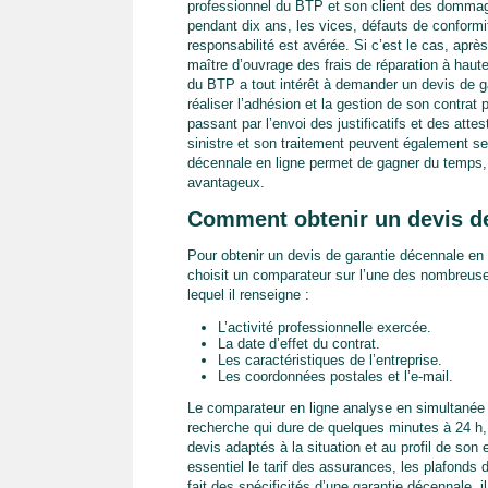
professionnel du BTP et son client des dommages
pendant dix ans, les vices, défauts de conformi
responsabilité est avérée. Si c’est le cas, aprè
maître d’ouvrage des frais de réparation à haute
du BTP a tout intérêt à demander un devis de g
réaliser l’adhésion et la gestion de son contrat 
passant par l’envoi des justificatifs et des atte
sinistre et son traitement peuvent également se 
décennale en ligne permet de gagner du temps, 
avantageux.
Comment obtenir un devis de
Pour obtenir un devis de garantie décennale en 
choisit un comparateur sur l’une des nombreuses
lequel il renseigne :
L’activité professionnelle exercée.
La date d’effet du contrat.
Les caractéristiques de l’entreprise.
Les coordonnées postales et l’e-mail.
Le comparateur en ligne analyse en simultanée l
recherche qui dure de quelques minutes à 24 h,
devis adaptés à la situation et au profil de so
essentiel le tarif des assurances, les plafonds 
fait des spécificités d’une garantie décennale, 