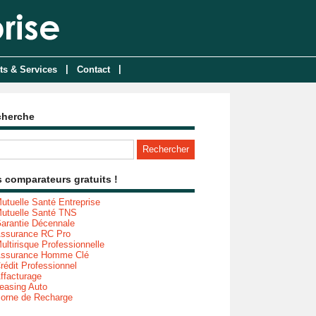
|
|
ts & Services
Contact
cherche
 comparateurs gratuits !
utuelle Santé Entreprise
utuelle Santé TNS
arantie Décennale
ssurance RC Pro
ultirisque Professionnelle
ssurance Homme Clé
rédit Professionnel
ffacturage
easing Auto
orne de Recharge