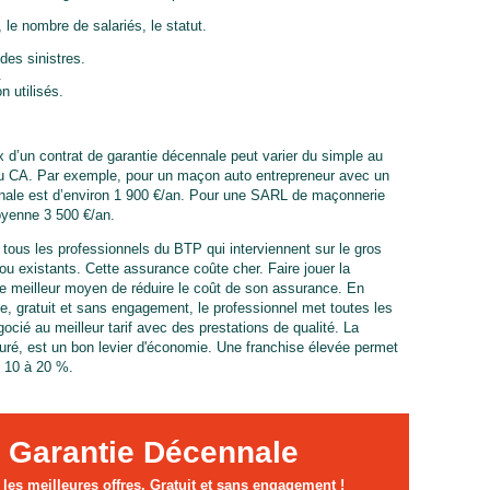
, le nombre de salariés, le statut.
 des sinistres.
.
n utilisés.
rix d’un contrat de garantie décennale peut varier du simple au
 du CA. Par exemple, pour un maçon auto entrepreneur avec un
nnale est d’environ 1 900 €/an. Pour une SARL de maçonnerie
oyenne 3 500 €/an.
tous les professionnels du BTP qui interviennent sur le gros
 existants. Cette assurance coûte cher. Faire jouer la
e meilleur moyen de réduire le coût de son assurance. En
e, gratuit et sans engagement, le professionnel met toutes les
ocié au meilleur tarif avec des prestations de qualité. La
ssuré, est un bon levier d'économie. Une franchise élevée permet
e 10 à 20 %.
 Garantie Décennale
es meilleures offres. Gratuit et sans engagement !