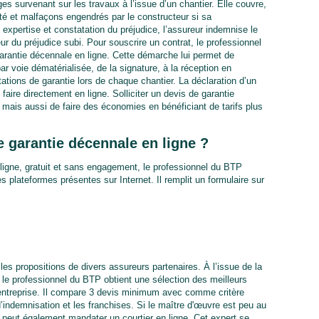
 survenant sur les travaux à l’issue d’un chantier. Elle couvre,
té et malfaçons engendrés par le constructeur si sa
s expertise et constatation du préjudice, l’assureur indemnise le
ur du préjudice subi. Pour souscrire un contrat, le professionnel
arantie décennale en ligne. Cette démarche lui permet de
par voie dématérialisée, de la signature, à la réception en
stations de garantie lors de chaque chantier. La déclaration d’un
faire directement en ligne. Solliciter un devis de garantie
mais aussi de faire des économies en bénéficiant de tarifs plus
 garantie décennale en ligne ?
ligne, gratuit et sans engagement, le professionnel du BTP
 plateformes présentes sur Internet. Il remplit un formulaire sur
es propositions de divers assureurs partenaires. À l’issue de la
 le professionnel du BTP obtient une sélection des meilleurs
n entreprise. Il compare 3 devis minimum avec comme critère
d’indemnisation et les franchises. Si le maître d'œuvre est peu au
il peut également mandater un courtier en ligne. Cet expert se