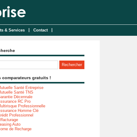
|
|
ts & Services
Contact
cherche
 comparateurs gratuits !
utuelle Santé Entreprise
utuelle Santé TNS
arantie Décennale
ssurance RC Pro
ultirisque Professionnelle
ssurance Homme Clé
rédit Professionnel
ffacturage
easing Auto
orne de Recharge