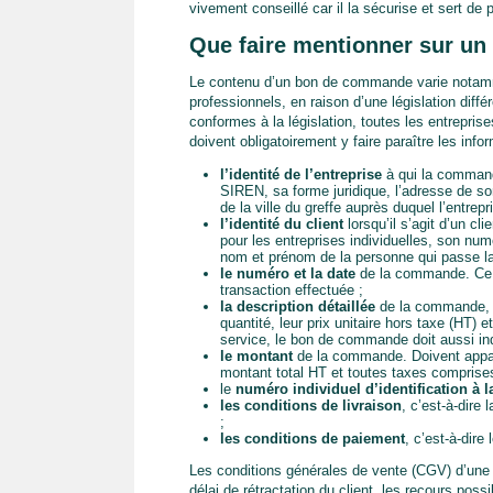
vivement conseillé car il la sécurise et sert de 
Que faire mentionner sur u
Le contenu d’un bon de commande varie notamm
professionnels, en raison d’une législation dif
conformes à la législation, toutes les entrepr
doivent obligatoirement y faire paraître les info
l’identité de l’entreprise
à qui la command
SIREN, sa forme juridique, l’adresse de so
de la ville du greffe auprès duquel l’entrep
l’identité du client
lorsqu’il s’agit d’un cl
pour les entreprises individuelles, son nu
nom et prénom de la personne qui passe la
le numéro et la date
de la commande. Ce n
transaction effectuée ;
la description détaillée
de la commande, 
quantité, leur prix unitaire hors taxe (HT) e
service, le bon de commande doit aussi ind
le montant
de la commande. Doivent appara
montant total HT et toutes taxes compris
le
numéro individuel d’identification à 
les conditions de livraison
, c’est-à-dire
;
les conditions de paiement
, c’est-à-dir
Les conditions générales de vente (CGV) d’une en
délai de rétractation du client, les recours poss