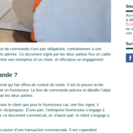
Sit
Au-d
à dé
Eco
ou v
vos
Sui
bon de commande n’est pas obligatoire, contrairement à une
ent admise. Ce document signé par les deux parties fixe un cadre
ntre une entreprise et un client, et officialise un engagement
ande ?
qui fait office de contrat de vente. Il est la preuve écrite
t un fournisseur. Le bon de commande précise et détaille l’objet
par les deux parties.
 le client que pour le fournisseur car, une fois signé, il
s réciproques. D’une part, l’entreprise fournisseur s’engage à
ans ce document commercial, et, d’autre part, le client s’engage à
ccasion d’une transaction commerciale. Il est cependant