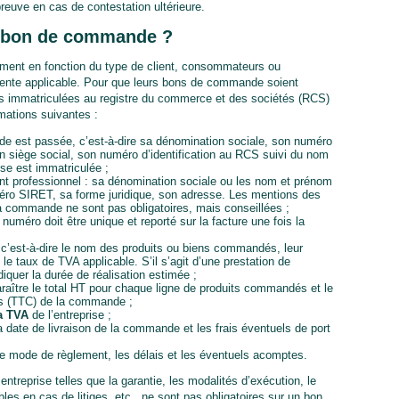
preuve en cas de contestation ultérieure.
n bon de commande ?
ent en fonction du type de client, consommateurs ou
férente applicable. Pour que leurs bons de commande soient
ises immatriculées au registre du commerce et des sociétés (RCS)
rmations suivantes :
e est passée, c’est-à-dire sa dénomination sociale, son numéro
n siège social, son numéro d’identification au RCS suivi du nom
rise est immatriculée ;
ient professionnel
: sa dénomination sociale ou les nom et prénom
méro SIRET, sa forme juridique, son adresse. Les mentions des
 commande ne sont pas obligatoires, mais conseillées ;
uméro doit être unique et reporté sur la facture une fois la
c’est-à-dire le nom des produits ou biens commandés, leur
t le taux de TVA applicable. S’il s’agit d’une prestation de
iquer la durée de réalisation estimée ;
ître le total HT pour chaque ligne de produits commandés et le
es (TTC) de la commande ;
la TVA
de l’entreprise ;
 la date de livraison de la commande et les frais éventuels de port
e le mode de règlement, les délais et les éventuels acomptes.
treprise telles que la garantie, les modalités d’exécution, le
ibles en cas de litiges, etc., ne sont pas obligatoires sur un bon