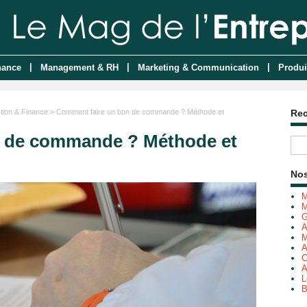
|
|
|
nance
Management & RH
Marketing & Communication
Produi
tion & Finance
> Comment faire un bon de commande ? Méthode et
Re
n de commande ? Méthode et
Nos
M
M
G
A
M
A
C
A
L
B