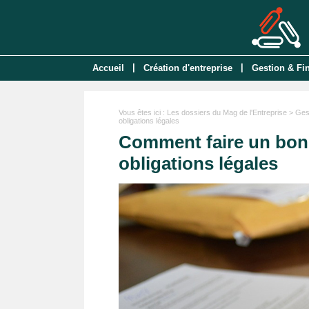
|
|
Accueil
Création d'entreprise
Gestion & Fi
Vous êtes ici :
Les dossiers du Mag de l'Entreprise
>
Ges
obligations légales
Comment faire un bo
obligations légales