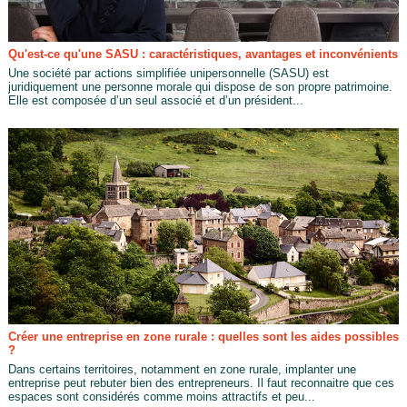
Qu'est-ce qu'une SASU : caractéristiques, avantages et inconvénients
Une société par actions simplifiée unipersonnelle (SASU) est
juridiquement une personne morale qui dispose de son propre patrimoine.
Elle est composée d’un seul associé et d’un président...
Créer une entreprise en zone rurale : quelles sont les aides possibles
?
Dans certains territoires, notamment en zone rurale, implanter une
entreprise peut rebuter bien des entrepreneurs. Il faut reconnaitre que ces
espaces sont considérés comme moins attractifs et peu...