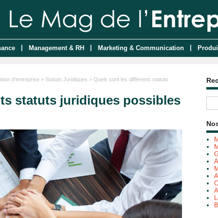
|
|
|
nance
Management & RH
Marketing & Communication
Produi
tion d'entreprise
>
Statuts Juridiques
> Quels sont les différents statuts
Re
ts statuts juridiques possibles
Nos
M
M
G
A
M
A
C
A
L
B