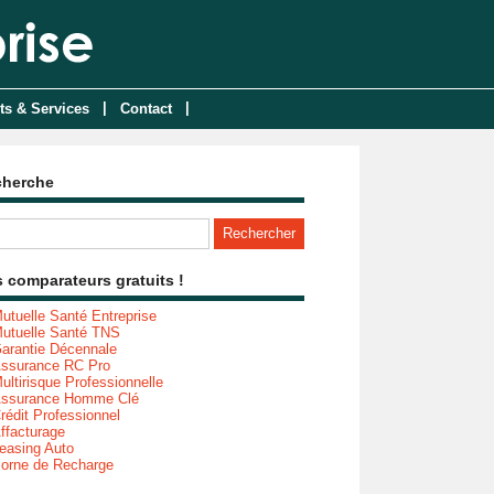
|
|
ts & Services
Contact
cherche
 comparateurs gratuits !
utuelle Santé Entreprise
utuelle Santé TNS
arantie Décennale
ssurance RC Pro
ultirisque Professionnelle
ssurance Homme Clé
rédit Professionnel
ffacturage
easing Auto
orne de Recharge