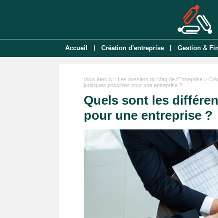
|
|
Accueil
Création d'entreprise
Gestion & Fi
Vous êtes ici :
Les dossiers du Mag de l'Entreprise
>
Créa
juridiques possibles pour une entreprise ?
Quels sont les différen
pour une entreprise ?