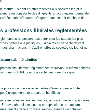
ns
 statuts. Ils sont en effet réservés aux sociétés les plus
agent la responsabilité des dirigeants et actionnaires, demandent
s créées sans s’entourer d’experts, que ce soit en phase de
les professions libérales réglementées
réglementées ne peuvent pas opter pour les statuts les plus
art des professions juridiques, judiciaires et de santé doivent
 des pharmaciens. Il s’agit en effet de sociétés civiles, et non
esponsabilité Limitée
 professions libérales réglementées et suivant le même schéma
r pour une SELURL pour une seule personne physique.
profession libérale réglementée d’exercer une activité
osé uniquement sur sa part de bénéfices.
uverte entre autres aux architectes, avocats, médecins, notaires,
c. En revanche, elle exclut les orthophonistes, orthoptistes,
mes, agents généraux d’assurances, experts comptables,