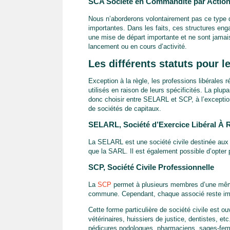
SCA Société en Commandite par Actio
Nous n’aborderons volontairement pas ce type de
importantes. Dans les faits, ces structures eng
une mise de départ importante et ne sont jamai
lancement ou en cours d’activité.
Les différents statuts pour 
Exception à la règle, les professions libérales 
utilisés en raison de leurs spécificités. La plup
donc choisir entre SELARL et SCP, à l’exception
de sociétés de capitaux.
SELARL, Société d’Exercice Libéral À R
La SELARL est une société civile destinée aux
que la SARL. Il est également possible d’opte
SCP, Société Civile Professionnelle
La
SCP
permet à plusieurs membres d’une même 
commune. Cependant, chaque associé reste imp
Cette forme particulière de société civile est o
vétérinaires, huissiers de justice, dentistes, et
pédicures podologues, pharmaciens, sages-fem