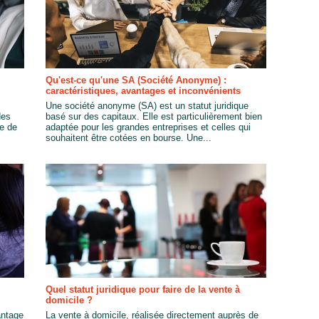
Qu'est-ce qu'une SA (Société Anonyme) :
caractéristiques, avantages et inconvénients
Une société anonyme (SA) est un statut juridique
des
basé sur des capitaux. Elle est particulièrement bien
te de
adaptée pour les grandes entreprises et celles qui
souhaitent être cotées en bourse. Une...
Quel statut juridique pour faire de la vente à
domicile ?
antage
La vente à domicile, réalisée directement auprès de