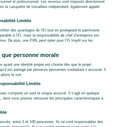
ersonnel et professionnel. Les revenus sont imposés directement
lors la casquette de travailleur indépendant, également appelé
sabilité Limitée
 profiter des avantages de l’EI tout en protégeant le patrimoine
rable à l’EI, mais la responsabilité de chef d’entreprise est
rise. De plus, une EIRL peut opter pour l’IS Impôt sur les
nt que personne morale
 ayant une identité propre est choisie dès que le projet
u’il est partagé par plusieurs personnes souhaitant s’associer. Il
allons le voir…
sponsabilité Limitée
is comporte un seul et unique associé. Il s’agit en quelque
L, dont vous pourrez retrouver les principales caractéristiques à
itée
sociés, entre 2 et 100 personnes. Ils ne sont responsables des
apports personnels. Aucun capital minimum n’est exigé à la