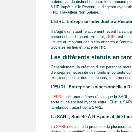
a donc pas de distinction entre le patrimoine p
à l’IR Impôt sur le Revenu, le dirigeant ayant a
TNS Travailleur Non Salarié.
L’EIRL, Entreprise Individuelle à Respon
Il s’agit d’un statut relativement récent faisant
personnel du dirigeant. En effet,
l’EIRL
est compa
limitée au montant des biens affectés à l’entrep
Sociétés en lieu et place de l’IR.
Les différents statuts en ta
Généralement, la création d’une personne morale
d’entreprise nécessite des fonds importants ou q
existe cependant des exceptions, comme nous 
L’EURL, Entreprise Unipersonnelle à Re
L’EURL
obéit aux mêmes règles que la SARL, ma
sorte d’une société hybride entre l’EI et la SAR
la rubrique traitant de la SARL.
La SARL, Société À Responsabilité Lim
La
SARL
nécessite la présence de plusieurs as
dettes de la société qu’à concurrence de leurs 