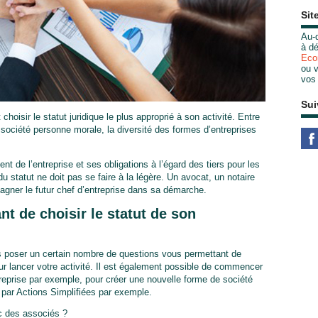
Sit
Au-d
à dé
Eco
ou v
vos
Sui
 choisir le statut juridique le plus approprié à son activité. Entre
a société personne morale, la diversité des formes d’entreprises
t de l’entreprise et ses obligations à l’égard des tiers pour les
u statut ne doit pas se faire à la légère. Un avocat, un notaire
ner le futur chef d’entreprise dans sa démarche.
t de choisir le statut de son
us poser un certain nombre de questions vous permettant de
our lancer votre activité. Il est également possible de commencer
reprise par exemple, pour créer une nouvelle forme de société
 par Actions Simplifiées par exemple.
c des associés ?