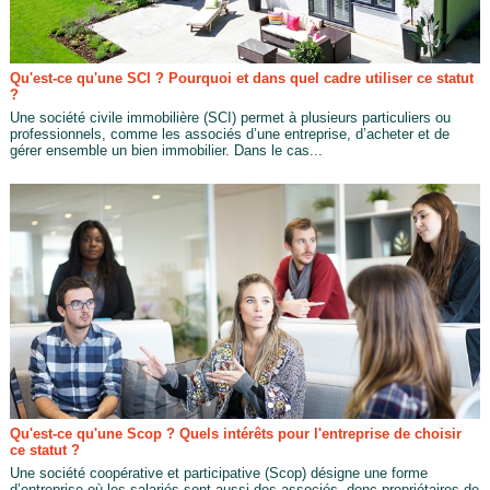
Qu'est-ce qu'une SCI ? Pourquoi et dans quel cadre utiliser ce statut
?
Une société civile immobilière (SCI) permet à plusieurs particuliers ou
professionnels, comme les associés d’une entreprise, d’acheter et de
gérer ensemble un bien immobilier. Dans le cas...
Qu'est-ce qu'une Scop ? Quels intérêts pour l'entreprise de choisir
ce statut ?
Une société coopérative et participative (Scop) désigne une forme
d’entreprise où les salariés sont aussi des associés, donc propriétaires de