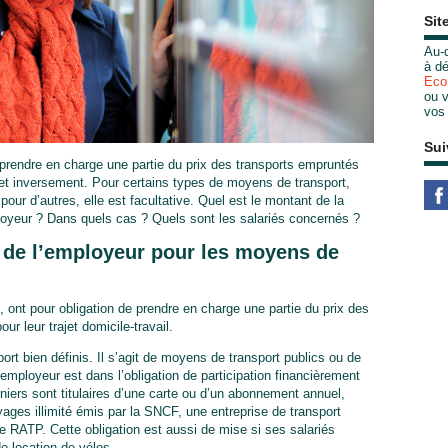
Sit
Au-d
à dé
Eco
ou v
vos
Sui
 prendre en charge une partie du prix des transports empruntés
il et inversement. Pour certains types de moyens de transport,
 pour d’autres, elle est facultative. Quel est le montant de la
ployeur ? Dans quels cas ? Quels sont les salariés concernés ?
e de l’employeur pour les moyens de
le, ont pour obligation de prendre en charge une partie du prix
des
ur leur trajet domicile-travail.
rt bien définis. Il s’agit de moyens de transport publics ou de
 employeur est dans l’obligation de participation financièrement
rniers sont titulaires d’une carte ou d’un abonnement annuel,
es illimité émis par la SNCF, une entreprise de transport
pe RATP. Cette obligation est aussi de mise si ses salariés
 location de vélos.