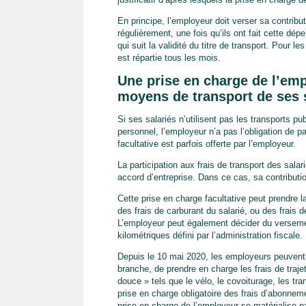
En principe, l’employeur doit verser sa contrib
régulièrement, une fois qu’ils ont fait cette dé
qui suit la validité du titre de transport. Pour 
est répartie tous les mois.
Une prise en charge de l’emp
moyens de transport de ses 
Si ses salariés n’utilisent pas les transports pub
personnel, l’employeur n’a pas l’obligation de pa
facultative est parfois offerte par l’employeur.
La participation aux frais de transport des salar
accord d’entreprise. Dans ce cas, sa contribution
Cette prise en charge facultative peut prendre l
des frais de carburant du salarié, ou des frais 
L’employeur peut également décider du verseme
kilométriques défini par l’administration fiscale.
Depuis le 10 mai 2020, les employeurs peuvent 
branche, de prendre en charge les frais de trajet 
douce » tels que le vélo, le covoiturage, les t
prise en charge obligatoire des frais d’abonnem
prise en charge de l’employeur se matérialise pa