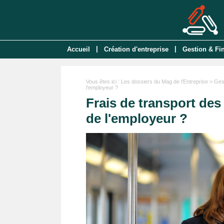
|
|
Accueil
Création d'entreprise
Gestion & Fi
Vous êtes ici :
Les dossiers du Mag de l'Entreprise
>
Ges
l'employeur ?
Frais de transport des 
de l'employeur ?