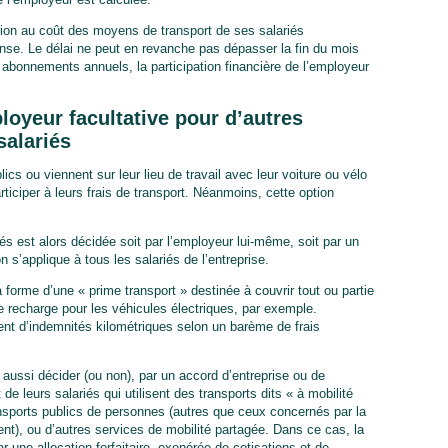
ution au coût des moyens de transport de ses salariés
pense. Le délai ne peut en revanche pas dépasser la fin du mois
les abonnements annuels, la participation financière de l’employeur
loyeur facultative pour d’autres
salariés
lics ou viennent sur leur lieu de travail avec leur voiture ou vélo
rticiper à leurs frais de transport. Néanmoins, cette option
iés est alors décidée soit par l’employeur lui-même, soit par un
 s’applique à tous les salariés de l’entreprise.
a forme d’une « prime transport » destinée à couvrir tout ou partie
de recharge pour les véhicules électriques, par exemple.
nt d’indemnités kilométriques selon un barème de frais
aussi décider (ou non), par un accord d’entreprise ou de
de leurs salariés qui utilisent des transports dits « à mobilité
ransports publics de personnes (autres que ceux concernés par la
ent), ou d’autres services de mobilité partagée. Dans ce cas, la
r une allocation forfaitaire, exonérée de cotisations et de