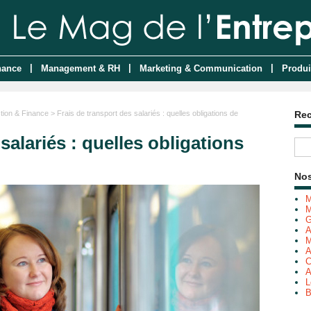
|
|
|
nance
Management & RH
Marketing & Communication
Produi
tion & Finance
> Frais de transport des salariés : quelles obligations de
Re
salariés : quelles obligations
Nos
M
M
G
A
M
A
C
A
L
B