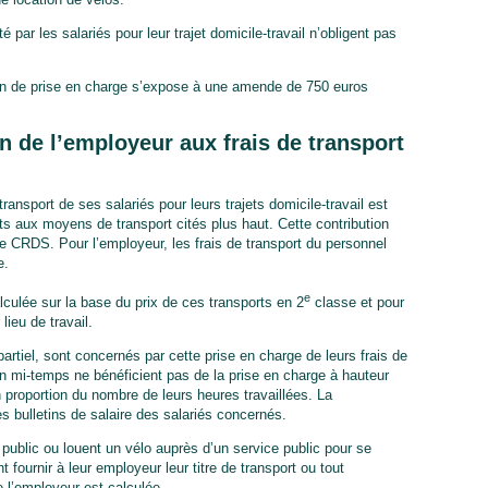
té par les salariés pour leur trajet domicile-travail n’obligent pas
on de prise en charge s’expose à une amende de 750 euros
n de l’employeur aux frais de transport
ransport de ses salariés pour leurs trajets domicile-travail est
s aux moyens de transport cités plus haut. Cette contribution
 CRDS. Pour l’employeur, les frais de transport du personnel
e.
e
alculée sur la base du prix de ces transports en 2
classe et pour
 lieu de travail.
artiel, sont concernés par cette prise en charge de leurs frais de
n mi-temps ne bénéficient pas de la prise en charge à hauteur
n proportion du nombre de leurs heures travaillées. La
es bulletins de salaire des salariés concernés.
 public ou louent un vélo auprès d’un service public pour se
nt fournir à leur employeur leur titre de transport ou tout
de l’employeur est calculée.