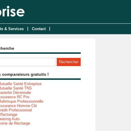
|
|
ts & Services
Contact
cherche
 comparateurs gratuits !
utuelle Santé Entreprise
utuelle Santé TNS
arantie Décennale
ssurance RC Pro
ultirisque Professionnelle
ssurance Homme Clé
rédit Professionnel
ffacturage
easing Auto
orne de Recharge