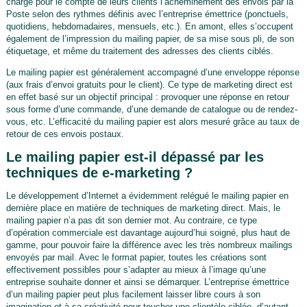
charge pour le compte de leurs clients l’acheminement des envois par la
Poste selon des rythmes définis avec l’entreprise émettrice (ponctuels,
quotidiens, hebdomadaires, mensuels, etc.). En amont, elles s’occupent
également de l’impression du mailing papier, de sa mise sous pli, de son
étiquetage, et même du traitement des adresses des clients ciblés.
Le mailing papier est généralement accompagné d’une enveloppe réponse
(aux frais d’envoi gratuits pour le client). Ce type de marketing direct est
en effet basé sur un objectif principal : provoquer une réponse en retour
sous forme d’une commande, d’une demande de catalogue ou de rendez-
vous, etc. L’efficacité du mailing papier est alors mesuré grâce au taux de
retour de ces envois postaux.
Le mailing papier est-il dépassé par les
techniques de e-marketing ?
Le développement d’Internet a évidemment relégué le mailing papier en
dernière place en matière de techniques de marketing direct. Mais, le
mailing papier n’a pas dit son dernier mot. Au contraire, ce type
d’opération commerciale est davantage aujourd’hui soigné, plus haut de
gamme, pour pouvoir faire la différence avec les très nombreux mailings
envoyés par mail. Avec le format papier, toutes les créations sont
effectivement possibles pour s’adapter au mieux à l’image qu’une
entreprise souhaite donner et ainsi se démarquer. L’entreprise émettrice
d’un mailing papier peut plus facilement laisser libre cours à son
imagination et à sa créativité pour toucher une clientèle ciblée, d’autant