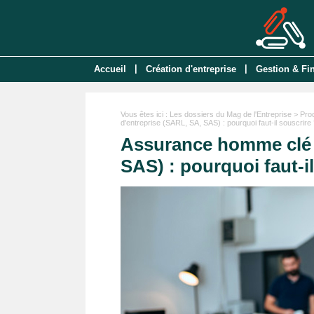
|
|
Accueil
Création d'entreprise
Gestion & Fi
Vous êtes ici :
Les dossiers du Mag de l'Entreprise
>
Pro
d'entreprise (SARL, SA, SAS) : pourquoi faut-il souscrire
Assurance homme clé c
SAS) : pourquoi faut-i