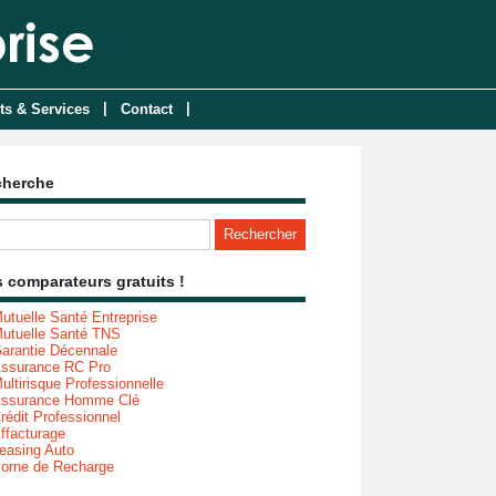
|
|
ts & Services
Contact
cherche
 comparateurs gratuits !
utuelle Santé Entreprise
utuelle Santé TNS
arantie Décennale
ssurance RC Pro
ultirisque Professionnelle
ssurance Homme Clé
rédit Professionnel
ffacturage
easing Auto
orne de Recharge