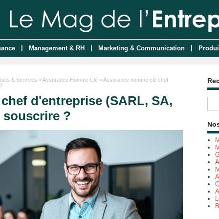
|
|
|
nance
Management & RH
Marketing & Communication
Produi
duits & Services
>
Assurance Homme Clé
> Assurance homme clé chef
Re
 ?
hef d'entreprise (SARL, SA,
l souscrire ?
Nos
M
M
G
A
M
A
C
A
L
B