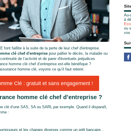
Sit
Au-d
à dé
Eco
ou v
vos
Sui
nt faillite à la suite de la perte de leur chef d'entreprise.
mme clé chef d'entreprise
pour pallier le décès, la maladie ou
a continuité de l’activité et de parer d'éventuels préjudices
rance homme clé chef d’entreprise est-elle bénéfique ?
 assurance homme clé, voyons ce qu’il faut retenir.
me Clé : gratuit et sans engagement !
rance homme clé chef d’entreprise ?
mme clé d’une SAS, SA ou SARL par exemple. Quand il disparaît,
omme :
s fournisseurs et les charges diverses comme un prêt bancaire…