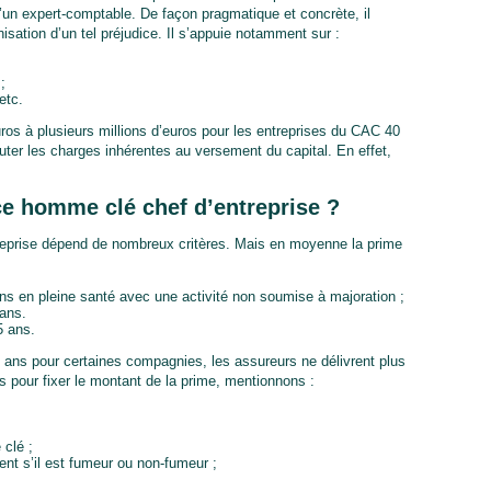
 d’un expert-comptable. De façon pragmatique et concrète, il
isation d’un tel préjudice. Il s’appuie notamment sur :
;
etc.
uros à plusieurs millions d’euros pour les entreprises du CAC 40
outer les charges inhérentes au versement du capital. En effet,
e homme clé chef d’entreprise ?
eprise dépend de nombreux critères. Mais en moyenne la prime
ans en pleine santé avec une activité non soumise à majoration ;
 ans.
5 ans.
ans pour certaines compagnies, les assureurs ne délivrent plus
s pour fixer le montant de la prime, mentionnons :
 clé ;
ent s’il est fumeur ou non-fumeur ;