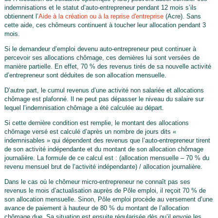
indemnisations et le statut d’auto-entrepreneur pendant 12 mois s’ils
obtiennent l’
Aide à la création ou à la reprise d'entreprise
(Acre). Sans
cette aide, ces chômeurs continuent à toucher leur allocation pendant 3
mois.
Si le demandeur d’emploi devenu auto-entrepreneur peut continuer à
percevoir ses allocations chômage, ces dernières lui sont versées de
manière partielle. En effet, 70 % des revenus tirés de sa nouvelle activité
d’entrepreneur sont déduites de son allocation mensuelle.
D’autre part, le cumul revenus d’une activité non salariée et allocations
chômage est plafonné. Il ne peut pas dépasser le niveau du salaire sur
lequel l’indemnisation chômage a été calculée au départ.
Si cette dernière condition est remplie, le montant des allocations
chômage versé est calculé d’après un nombre de jours dits «
indemnisables » qui dépendent des revenus que l’auto-entrepreneur tirent
de son activité indépendante et du montant de son allocation chômage
journalière. La formule de ce calcul est : (allocation mensuelle – 70 % du
revenu mensuel brut de l’activité indépendante) / allocation journalière.
Dans le cas où le chômeur micro-entrepreneur ne connaît pas ses
revenus le mois d’actualisation auprès de Pôle emploi, il reçoit 70 % de
son allocation mensuelle. Sinon, Pôle emploi procède au versement d’une
avance de paiement à hauteur de 80 % du montant de l’allocation
chômage due. Sa situation est ensuite régularisée dès qu’il envoie les