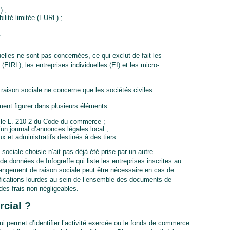
) ;
ilité limitée (EURL) ;
;
elles ne sont pas concernées, ce qui exclut de fait les
 (EIRL), les entreprises individuelles (EI) et les micro-
a raison sociale ne concerne que les sociétés civiles.
ement figurer dans plusieurs éléments :
rticle L. 210-2 du Code du commerce ;
’un journal d’annonces légales local ;
et administratifs destinés à des tiers.
 sociale choisie n’ait pas déjà été prise par un autre
e données de Infogreffe qui liste les entreprises inscrites au
hangement de raison sociale peut être nécessaire en cas de
fications lourdes au sein de l’ensemble des documents de
des frais non négligeables.
cial ?
i permet d’identifier l’activité exercée ou le fonds de commerce.