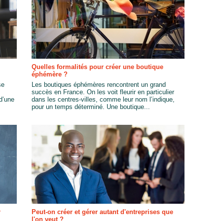
Quelles formalités pour créer une boutique
éphémère ?
se
Les boutiques éphémères rencontrent un grand
succès en France. On les voit fleurir en particulier
 d’une
dans les centres-villes, comme leur nom l’indique,
pour un temps déterminé. Une boutique...
r
Peut-on créer et gérer autant d'entreprises que
l'on veut ?