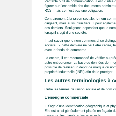
Véritable outil de communication, il est visible du
figurer sur l’ensemble des documents administra
RCS, mais ce n’est pas une obligation.
Contrairement à la raison sociale, le nom comme
dirigeant, mais aussi d’un tiers. Il peut égalem
ces derniers. Soulignons cependant que le nom 
lorsqu’il s’agit d’une société.
Il faut savoir que le nom commercial se distingu
société. Si cette dernière ne peut être cédée, l
avec le fonds de commerce.
Là encore, il est recommandé de vérifier au pré
autre entrepreneur. La base de données de Infogre
possible de réaliser un dépôt de marque du nom c
propriété industrielle (INPI) afin de le protéger.
Les autres terminologies à c
Outre les termes de raison sociale et de nom co
L’enseigne commerciale
Il s’agit d’une identification géographique et ph
Elle est ainsi généralement placée en façade du
passants, les clients et les prospects.