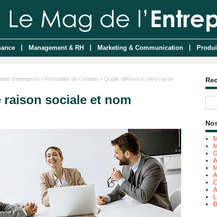
|
|
|
nance
Management & RH
Marketing & Communication
Produi
tion d'entreprise
>
Formalités de Création
> Quelle différence entre raison
Re
e raison sociale et nom
Nos
M
M
G
A
M
A
C
A
L
B