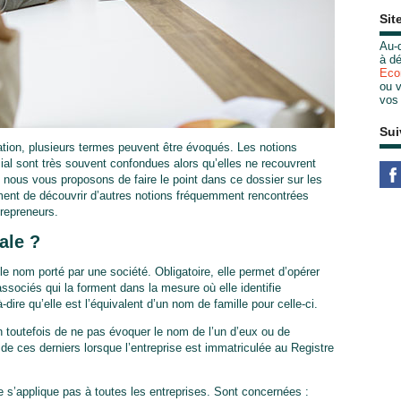
Sit
Au-d
à dé
Eco
ou v
vos
Sui
ation, plusieurs termes peuvent être évoqués. Les notions
ial sont très souvent confondues alors qu’elles ne recouvrent
 nous vous proposons de faire le point dans ce dossier sur les
ment de découvrir d’autres notions fréquemment rencontrées
trepreneurs.
ale ?
 le nom porté par une société. Obligatoire, elle permet d’opérer
associés qui la forment dans la mesure où elle identifie
-dire qu’elle est l’équivalent d’un nom de famille pour celle-ci.
n toutefois de ne pas évoquer le nom de l’un d’eux ou de
é de ces derniers lorsque l’entreprise est immatriculée au Registre
e s’applique pas à toutes les entreprises. Sont concernées :