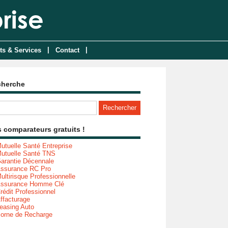
|
|
ts & Services
Contact
cherche
 comparateurs gratuits !
utuelle Santé Entreprise
utuelle Santé TNS
arantie Décennale
ssurance RC Pro
ultirisque Professionnelle
ssurance Homme Clé
rédit Professionnel
ffacturage
easing Auto
orne de Recharge