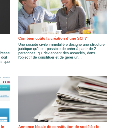
Combien coûte la création d’une SCI ?
Une société civile immobilière désigne une structure
juridique qu'il est possible de créer à partir de 2
dresse
personnes, qui deviennent des associés, dans
 doit
l'objectif de constituer et de gérer un...
els que
 le
Annonce légale de constitution de société : le