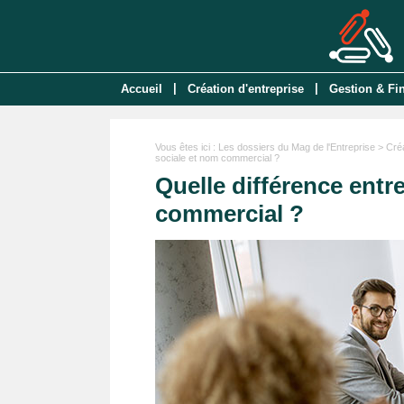
|
|
Accueil
Création d'entreprise
Gestion & Fi
Vous êtes ici :
Les dossiers du Mag de l'Entreprise
>
Créa
sociale et nom commercial ?
Quelle différence entr
commercial ?