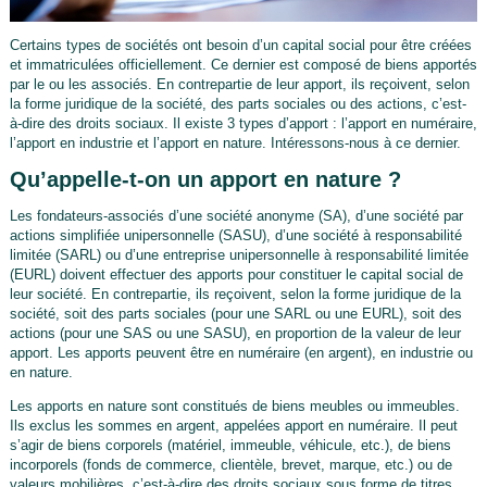
Certains types de sociétés ont besoin d’un capital social pour être créées
et immatriculées officiellement. Ce dernier est composé de biens apportés
par le ou les associés. En contrepartie de leur apport, ils reçoivent, selon
la forme juridique de la société, des parts sociales ou des actions, c’est-
à-dire des droits sociaux. Il existe 3 types d’apport : l’apport en numéraire,
l’apport en industrie et l’apport en nature. Intéressons-nous à ce dernier.
Qu’appelle-t-on un apport en nature ?
Les fondateurs-associés d’une société anonyme (SA), d’une société par
actions simplifiée unipersonnelle (SASU), d’une société à responsabilité
limitée (SARL) ou d’une entreprise unipersonnelle à responsabilité limitée
(EURL) doivent effectuer des apports pour constituer le capital social de
leur société. En contrepartie, ils reçoivent, selon la forme juridique de la
société, soit des parts sociales (pour une SARL ou une EURL), soit des
actions (pour une SAS ou une SASU), en proportion de la valeur de leur
apport. Les apports peuvent être en numéraire (en argent), en industrie ou
en nature.
Les apports en nature sont constitués de biens meubles ou immeubles.
Ils exclus les sommes en argent, appelées apport en numéraire. Il peut
s’agir de biens corporels (matériel, immeuble, véhicule, etc.), de biens
incorporels (fonds de commerce, clientèle, brevet, marque, etc.) ou de
valeurs mobilières, c’est-à-dire des droits sociaux sous forme de titres