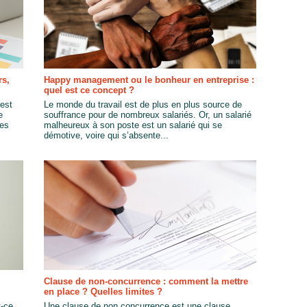
rs,
Happy management ou le bonheur en entreprise :
quel est ce concept ?
 est
Le monde du travail est de plus en plus source de
e
souffrance pour de nombreux salariés. Or, un salarié
des
malheureux à son poste est un salarié qui se
démotive, voire qui s’absente...
Clause de non-concurrence : comment la mettre
en place ? Quelles limites ?
t-ce
Une clause de non concurrence est une clause