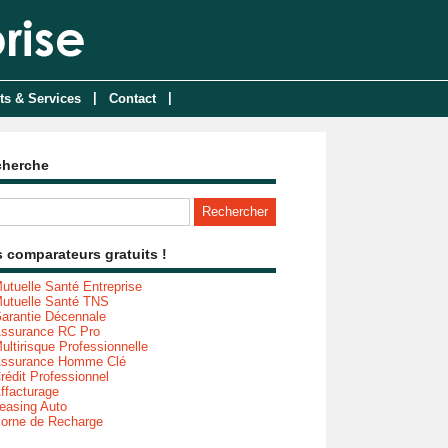
|
|
ts & Services
Contact
cherche
 comparateurs gratuits !
utuelle Santé Entreprise
utuelle Santé TNS
arantie Décennale
ssurance RC Pro
ultirisque Professionnelle
ssurance Homme Clé
rédit Professionnel
ffacturage
easing Auto
orne de Recharge