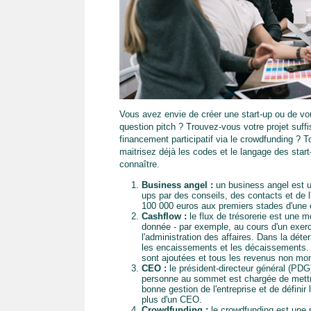
Vous avez envie de créer une start-up ou de vou
question pitch ? Trouvez-vous votre projet suff
financement participatif via le crowdfunding ? T
maitrisez déjà les codes et le langage des start
connaître.
Business angel :
un business angel est un
ups par des conseils, des contacts et de l
100 000 euros aux premiers stades d'une e
Cashflow :
le flux de trésorerie est une 
donnée - par exemple, au cours d'un exercic
l'administration des affaires. Dans la déte
les encaissements et les décaissements. 
sont ajoutées et tous les revenus non mon
CEO :
le président-directeur général (PDG
personne au sommet est chargée de mettre 
bonne gestion de l'entreprise et de définir 
plus d'un CEO.
Crowdfunding :
le crowdfunding est une m