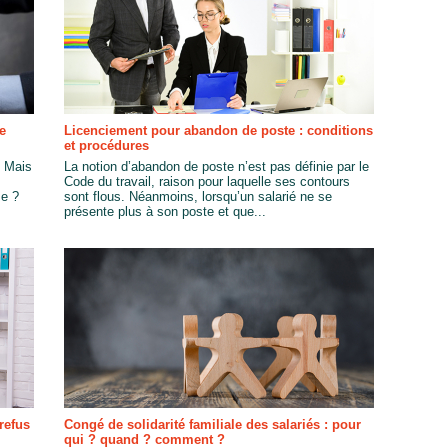
e
Licenciement pour abandon de poste : conditions
et procédures
. Mais
La notion d’abandon de poste n’est pas définie par le
Code du travail, raison pour laquelle ses contours
se ?
sont flous. Néanmoins, lorsqu’un salarié ne se
présente plus à son poste et que...
refus
Congé de solidarité familiale des salariés : pour
qui ? quand ? comment ?