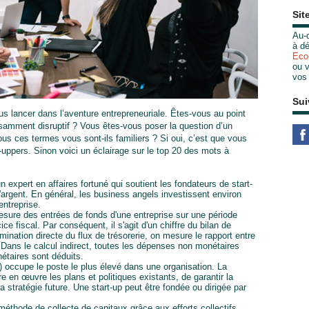
Sit
Au-d
à dé
Eco
ou v
vos
Sui
s lancer dans l’aventure entrepreneuriale. Êtes-vous au point
isamment disruptif ? Vous êtes-vous poser la question d’un
ous ces termes vous sont-ils familiers ? Si oui, c’est que vous
-uppers. Sinon voici un éclairage sur le top 20 des mots à
 expert en affaires fortuné qui soutient les fondateurs de start-
'argent. En général, les business angels investissent environ
ntreprise.
mesure des entrées de fonds d'une entreprise sur une période
e fiscal. Par conséquent, il s'agit d'un chiffre du bilan de
rmination directe du flux de trésorerie, on mesure le rapport entre
Dans le calcul indirect, toutes les dépenses non monétaires
étaires sont déduits.
) occupe le poste le plus élevé dans une organisation. La
en œuvre les plans et politiques existants, de garantir la
la stratégie future. Une start-up peut être fondée ou dirigée par
éthode de collecte de capitaux grâce aux efforts collectifs