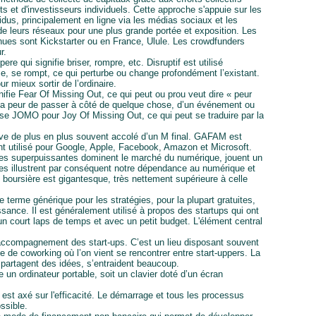
ts et d'investisseurs individuels. Cette approche s'appuie sur les
vidus, principalement en ligne via les médias sociaux et les
 de leurs réseaux pour une plus grande portée et exposition. Les
nues sont Kickstarter ou en France, Ulule. Les crowdfunders
r.
re qui signifie briser, rompre, etc. Disruptif est utilisé
e, se rompt, ce qui perturbe ou change profondément l’existant.
r mieux sortir de l’ordinaire.
ie Fear Of Missing Out, ce qui peut ou prou veut dire « peur
 la peur de passer à côté de quelque chose, d’un événement ou
se JOMO pour Joy Of Missing Out, ce qui peut se traduire par la
ve de plus en plus souvent accolé d’un M final. GAFAM est
t utilisé pour Google, Apple, Facebook, Amazon et Microsoft.
es superpuissantes dominent le marché du numérique, jouent un
lles illustrent par conséquent notre dépendance au numérique et
 boursière est gigantesque, très nettement supérieure à celle
 terme générique pour les stratégies, pour la plupart gratuites,
sance. Il est généralement utilisé à propos des startups qui ont
n court laps de temps et avec un petit budget. L'élément central
’accompagnement des start-ups. C’est un lieu disposant souvent
 de coworking où l’on vient se rencontrer entre start-uppers. La
artagent des idées, s’entraident beaucoup.
 un ordinateur portable, soit un clavier doté d’un écran
 est axé sur l'efficacité. Le démarrage et tous les processus
ssible.