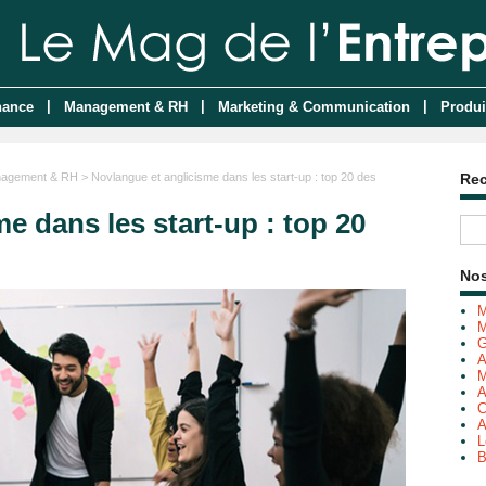
|
|
|
nance
Management & RH
Marketing & Communication
Produi
agement & RH
> Novlangue et anglicisme dans les start-up : top 20 des
Re
e dans les start-up : top 20
Nos
M
M
G
A
M
A
C
A
L
B