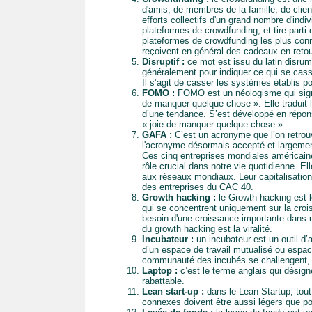
d'amis, de membres de la famille, de clien
efforts collectifs d'un grand nombre d'indi
plateformes de crowdfunding, et tire parti
plateformes de crowdfunding les plus con
reçoivent en général des cadeaux en retou
Disruptif :
ce mot est issu du latin disrumpe
généralement pour indiquer ce qui se cass
Il s’agit de casser les systèmes établis pou
FOMO :
FOMO est un néologisme qui signif
de manquer quelque chose ». Elle traduit
d’une tendance. S’est développé en répon
« joie de manquer quelque chose ».
GAFA :
C’est un acronyme que l’on retrou
l'acronyme désormais accepté et largemen
Ces cinq entreprises mondiales américain
rôle crucial dans notre vie quotidienne. E
aux réseaux mondiaux. Leur capitalisation
des entreprises du CAC 40.
Growth hacking :
le Growth hacking est le
qui se concentrent uniquement sur la crois
besoin d'une croissance importante dans u
du growth hacking est la viralité.
Incubateur :
un incubateur est un outil d
d’un espace de travail mutualisé ou espace
communauté des incubés se challengent, p
Laptop :
c’est le terme anglais qui désigne
rabattable.
Lean start-up :
dans le Lean Startup, tout
connexes doivent être aussi légers que po