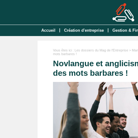
|
|
Accueil
Création d'entreprise
Gestion & Fi
Vous êtes ici :
Les dossiers du Mag de l'Entreprise
>
Man
mots barbares !
Novlangue et anglicism
des mots barbares !