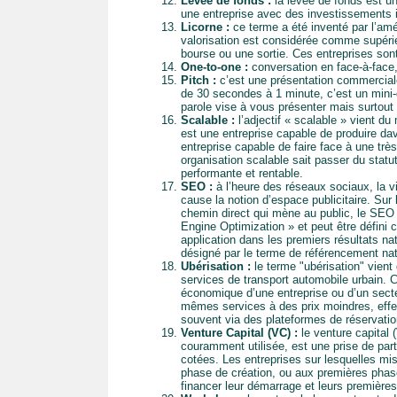
Levée de fonds :
la levée de fonds est u
une entreprise avec des investissements 
Licorne :
ce terme a été inventé par l’amé
valorisation est considérée comme supérie
bourse ou une sortie. Ces entreprises sont
One-to-one :
conversation en face-à-face, 
Pitch :
c’est une présentation commerciale 
de 30 secondes à 1 minute, c’est un mini-d
parole vise à vous présenter mais surtout à
Scalable :
l’adjectif « scalable » vient du
est une entreprise capable de produire da
entreprise capable de faire face à une trè
organisation scalable sait passer du statut
performante et rentable.
SEO :
à l’heure des réseaux sociaux, la vis
cause la notion d’espace publicitaire. Sur 
chemin direct qui mène au public, le SEO 
Engine Optimization » et peut être défini 
application dans les premiers résultats n
désigné par le terme de référencement nat
Ubérisation :
le terme "ubérisation" vient
services de transport automobile urbain.
économique d’une entreprise ou d’un secteu
mêmes services à des prix moindres, effec
souvent via des plateformes de réservation
Venture Capital (VC) :
le venture capital 
couramment utilisée, est une prise de part
cotées. Les entreprises sur lesquelles mis
phase de création, ou aux premières phase
financer leur démarrage et leurs première