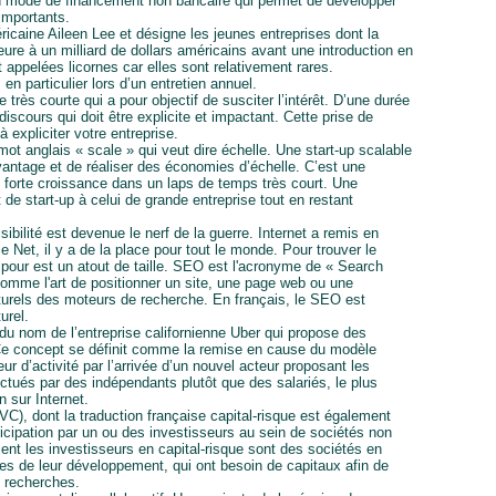
n mode de financement non bancaire qui permet de développer
importants.
ricaine Aileen Lee et désigne les jeunes entreprises dont la
ure à un milliard de dollars américains avant une introduction en
 appelées licornes car elles sont relativement rares.
en particulier lors d’un entretien annuel.
très courte qui a pour objectif de susciter l’intérêt. D’une durée
iscours qui doit être explicite et impactant. Cette prise de
 expliciter votre entreprise.
 mot anglais « scale » qui veut dire échelle. Une start-up scalable
vantage et de réaliser des économies d’échelle. C’est une
s forte croissance dans un laps de temps très court. Une
 de start-up à celui de grande entreprise tout en restant
ibilité est devenue le nerf de la guerre. Internet a remis en
le Net, il y a de la place pour tout le monde. Pour trouver le
pour est un atout de taille. SEO est l'acronyme de « Search
comme l'art de positionner un site, une page web ou une
aturels des moteurs de recherche. En français, le SEO est
urel.
 du nom de l’entreprise californienne Uber qui propose des
 Ce concept se définit comme la remise en cause du modèle
r d’activité par l’arrivée d’un nouvel acteur proposant les
tués par des indépendants plutôt que des salariés, le plus
 sur Internet.
(VC), dont la traduction française capital-risque est également
icipation par un ou des investisseurs au sein de sociétés non
ent les investisseurs en capital-risque sont des sociétés en
s de leur développement, qui ont besoin de capitaux afin de
s recherches.