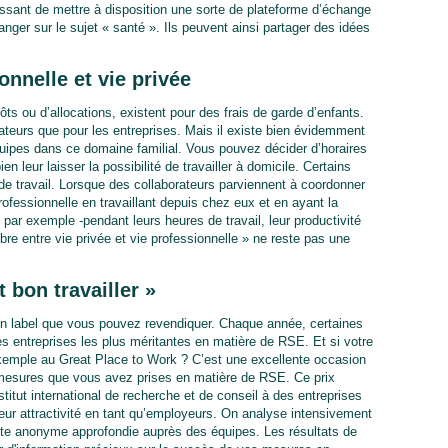
ssant de mettre à disposition une sorte de plateforme d’échange
nger sur le sujet « santé ». Ils peuvent ainsi partager des idées
onnelle et vie privée
ts ou d’allocations, existent pour des frais de garde d’enfants.
rateurs que pour les entreprises. Mais il existe bien évidemment
uipes dans ce domaine familial. Vous pouvez décider d’horaires
en leur laisser la possibilité de travailler à domicile. Certains
 de travail. Lorsque des collaborateurs parviennent à coordonner
professionnelle en travaillant depuis chez eux et en ayant la
par exemple -pendant leurs heures de travail, leur productivité
re entre vie privée et vie professionnelle » ne reste pas une
t bon travailler »
 un label que vous pouvez revendiquer. Chaque année, certaines
s entreprises les plus méritantes en matière de RSE. Et si votre
r exemple au Great Place to Work ? C’est une excellente occasion
mesures que vous avez prises en matière de RSE. Ce prix
itut international de recherche et de conseil à des entreprises
leur attractivité en tant qu’employeurs. On analyse intensivement
quête anonyme approfondie auprès des équipes. Les résultats de