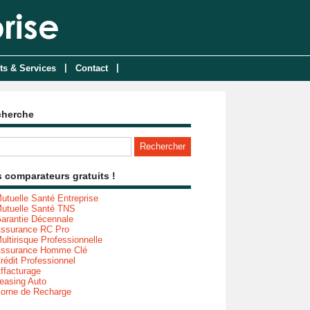
|
|
ts & Services
Contact
cherche
 comparateurs gratuits !
utuelle Santé Entreprise
utuelle Santé TNS
arantie Décennale
ssurance RC Pro
ultirisque Professionnelle
ssurance Homme Clé
rédit Professionnel
ffacturage
easing Auto
orne de Recharge