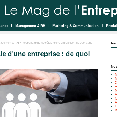
|
|
|
nance
Management & RH
Marketing & Communication
Produi
agement & RH
> Responsabilité sociétale d'une entreprise : de quoi parle-
Re
le d'une entreprise : de quoi
Nos
M
M
G
A
M
A
C
A
L
B