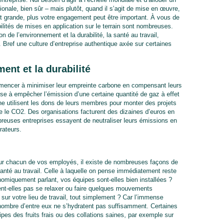
onale, bien sûr – mais plutôt, quand il s’agit de mise en œuvre,
est grande, plus votre engagement peut être important. À vous de
ilités de mises en application sur le terrain sont nombreuses.
 de l’environnement et la durabilité, la santé au travail,
ée. Bref une culture d’entreprise authentique axée sur certaines
ent et la durabilité
mmencer à minimiser leur empreinte carbone en compensant leurs
 à empêcher l’émission d’une certaine quantité de gaz à effet
ne utilisent les dons de leurs membres pour monter des projets
re le CO2. Des organisations facturent des dizaines d’euros en
reuses entreprises essayent de neutraliser leurs émissions en
rateurs.
ur chacun de vos employés, il existe de nombreuses façons de
santé au travail. Celle à laquelle on pense immédiatement reste
onomiquement parlant, vos équipes sont-elles bien installées ?
ient-elles pas se relaxer ou faire quelques mouvements
 sur votre lieu de travail, tout simplement ? Car l’immense
 nombre d’entre eux ne s’hydratent pas suffisamment. Certaines
pes des fruits frais ou des collations saines, par exemple sur