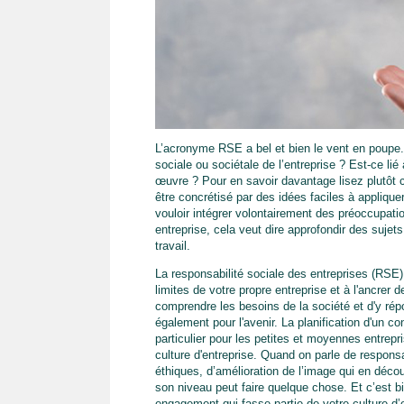
L’acronyme RSE a bel et bien le vent en poupe.
sociale ou sociétale de l’entreprise ? Est-ce lié
œuvre ? Pour en savoir davantage lisez plutôt 
être concrétisé par des idées faciles à applique
vouloir intégrer volontairement des préoccupati
entreprise, cela veut dire approfondir des sujet
travail.
La responsabilité sociale des entreprises (RSE
limites de votre propre entreprise et à l'ancrer
comprendre les besoins de la société et d'y ré
également pour l'avenir. La planification d'un 
particulier pour les petites et moyennes entrep
culture d'entreprise. Quand on parle de responsa
éthiques, d’amélioration de l’image qui en décou
son niveau peut faire quelque chose. Et c’est b
engagement qui fasse partie de votre culture d’en