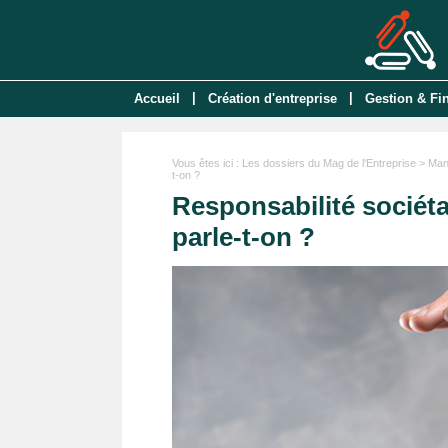
|
|
Accueil
Création d'entreprise
Gestion & Fi
Vous êtes ici :
Les dossiers du Mag de l'Entreprise
>
Man
t-on ?
Responsabilité sociéta
parle-t-on ?