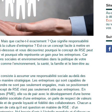
Sit
Au-d
à dé
Eco
ou v
vos
Sui
 Mais que cache-t-il exactement ? Que signifie responsabilité
 à la culture d’entreprise ? Est-ce un concept facile à mettre en
ci-dessous et vous découvrirez pourquoi le concept de RSE peut
r et pourquoi elle représente un gain pour les entreprises. Car
ons sociales et environnementales dans la politique de votre
s comme l’environnement, la santé, la famille et le bien-être au
) consiste à assumer une responsabilité sociale au-delà des
 de manière stratégique. Les entreprises qui sont capables de
pondre ne sont pas seulement engagées, mais se positionnent
concept de RSE n'est pas seulement utile aux entreprises. En
rises (PME), elle va de pair avec le développement d'une bonne
bilité sociétale d’une entreprise, on parle de respect de valeurs
le et de grande loyauté et fidélité des collaborateurs. Chacun a
ien de cela qu’il est question en matière de RSE : d’un
treprise. Nul besoin d’agir à l’échelle mondiale et d’allouer un