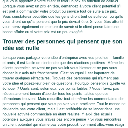
que vous apportez à votre client et fixer un prix en fonction de celle-ci.
Lorsque vous avez un prix en tête, demandez à votre client potentiel s'il
est prêt à commander votre produit ou service tout de suite à ce prix.
Vous constaterez peut-être que les gens diront tout de suite oui, ou qu'ils
vous diront ce qu'ils pensent que le prix devrait être. Si vous êtes attentif,
vous serez également en mesure de savoir si le client pense faire une
bonne affaire ou si votre prix est un peu exagéré.
Trouver des personnes qui pensent que son
idée est nulle
Lorsque vous partagez votre idée d’entreprise avec vos proches – famille
et amis, il est facile de n’entendre que des réactions positives. Même les
clients potentiels peuvent ne pas vouloir vous blesser et ne pas vous
donner leur avis très franchement. C'est pourquoi il est important de
trouver quelques réfractaires. Trouvez des personnes qui n'aiment pas
votre idée et posez-leur plein de questions. Pourquoi pensent-ils qu'elle va
échouer ? Quels sont, selon eux, vos points faibles ? Vous n'avez pas
nécessairement besoin d'aborder tous les points faibles que ces
détracteurs trouvent. Mais recueillez tout de même les commentaires des
personnes qui pensent que vous pouvez vous améliorer. Tout le monde ne
deviendra pas votre client, mais il est préférable de se lancer dans une
nouvelle activité commerciale en étant réaliste. Y a-t-il des écueils
potentiels auxquels vous n'avez pas encore pensé ? Si vous rencontrez
un client potentiel qui n'aime pas votre produit, comment allez-vous réagir