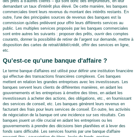
des prêts à d'autres clients – qui sont donc des emprunteurs, en leur
demandant un taux d'intérêt plus élevé. De cette manière, les banques
commerciales tirent leurs revenus du montant des intérêts restants. En
outre, l'une des principales sources de revenus des banques est la
commission qu'elles prélèvent pour offrir leurs différents services au
public. Les multiples services proposés par les banques commerciales
sont entre autres les suivants : proposer des prêts, ouvrir des comptes
courants, donner la possibilité de retirer de l’argent sur demande, mettre à
disposition des cartes de retrait/débit/crédit, offrir des services en ligne,
etc.
Qu’est-ce qu’une banque d'affaire ?
Le terme banque d'affaires est utilisé pour définir une institution financière
qui effectue des transactions financières complexes. Ces banques
mettent en relation les grandes entreprises avec les investisseurs. Les
banques servent leurs clients de différentes manières, en aidant les
gouvernements et les entreprises à émettre des titres, en aidant les
investisseurs à acheter des actions, des obligations, etc., en fournissant
des services de conseil, etc. Les banques génèrent leurs revenus en
facturant des frais pour leurs services de conseil. En outre, les activités
de négociation de la banque ont une incidence sur ses résultats. Ces
banques jouent un rôle crucial en aidant les entreprises ou les
gouvernements à prendre des décisions bien planifiées et à lever des
fonds sans difficulté. Les services fournis par une banque d'affaire
peuvent être : souscription de titres, levée de fonds, gestion