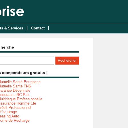
|
|
ts & Services
Contact
cherche
 comparateurs gratuits !
utuelle Santé Entreprise
utuelle Santé TNS
arantie Décennale
ssurance RC Pro
ultirisque Professionnelle
ssurance Homme Clé
rédit Professionnel
ffacturage
easing Auto
orne de Recharge