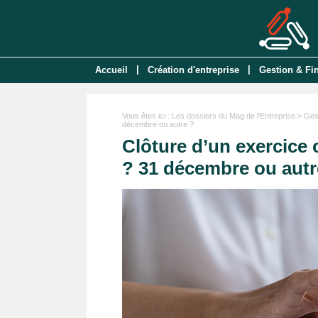
|
|
Accueil
Création d'entreprise
Gestion & Fi
Vous êtes ici :
Les dossiers du Mag de l'Entreprise
>
Ges
décembre ou autre ?
Clôture d’un exercice 
? 31 décembre ou autr