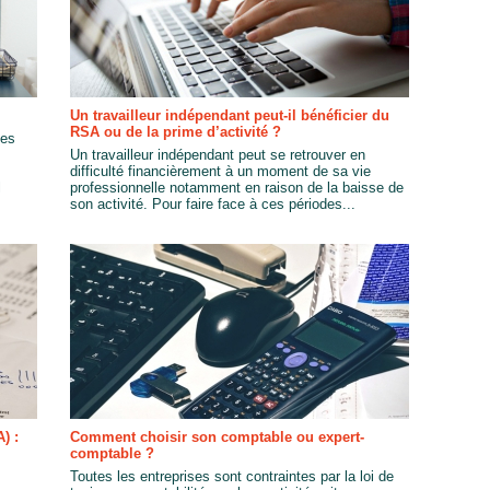
Un travailleur indépendant peut-il bénéficier du
RSA ou de la prime d’activité ?
les
Un travailleur indépendant peut se retrouver en
difficulté financièrement à un moment de sa vie
l
professionnelle notamment en raison de la baisse de
son activité. Pour faire face à ces périodes...
) :
Comment choisir son comptable ou expert-
comptable ?
Toutes les entreprises sont contraintes par la loi de