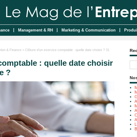
|
|
|
nance
Management & RH
Marketing & Communication
Produi
tion & Finance
> Clôture d’un exercice comptable : quelle date choisir ? 31
Re
comptable : quelle date choisir
e ?
Nos
M
M
G
A
M
A
C
A
L
B