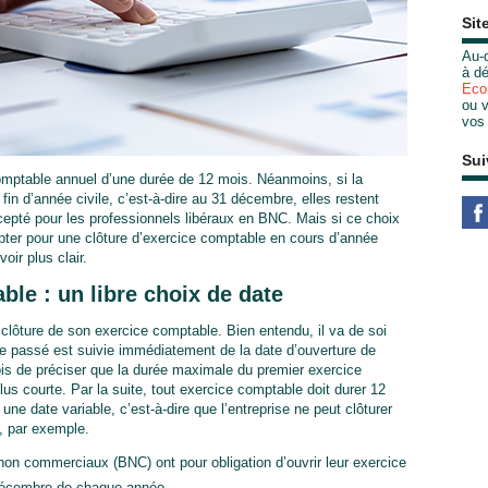
Sit
Au-d
à dé
Eco
ou v
vos
Sui
omptable annuel d’une durée de 12 mois. Néanmoins, si la
 fin d’année civile, c’est-à-dire au 31 décembre, elles restent
xcepté pour les professionnels libéraux en BNC. Mais si ce choix
d’opter pour une clôture d’exercice comptable en cours d’année
voir plus clair.
ble : un libre choix de date
 clôture de son exercice comptable. Bien entendu, il va de soi
le passé est suivie immédiatement de la date d’ouverture de
fois de préciser que la durée maximale du premier exercice
us courte. Par la suite, tout exercice comptable doit durer 12
 une date variable, c’est-à-dire que l’entreprise ne peut clôturer
r, par exemple.
non commerciaux (BNC) ont pour obligation d’ouvrir leur exercice
1 décembre de chaque année.