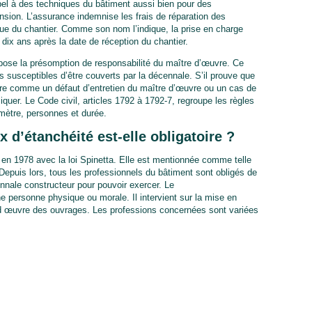
l à des techniques du bâtiment aussi bien pour des
nsion. L’assurance indemnise les frais de réparation des
ue du chantier. Comme son nom l’indique, la prise en charge
 dix ans après la date de réception du chantier.
pose la présomption de responsabilité du maître d’œuvre. Ce
usceptibles d’être couverts par la décennale. S’il prouve que
re comme un défaut d’entretien du maître d’œuvre ou un cas de
iquer. Le Code civil, articles 1792 à 1792-7, regroupe les règles
rimètre, personnes et durée.
 d’étanchéité est-elle obligatoire ?
e en 1978 avec la loi Spinetta. Elle est mentionnée comme telle
Depuis lors, tous les professionnels du bâtiment sont obligés de
nnale constructeur pour pouvoir exercer. Le
ne personne physique ou morale. Il intervient sur la mise en
d œuvre des ouvrages. Les professions concernées sont variées