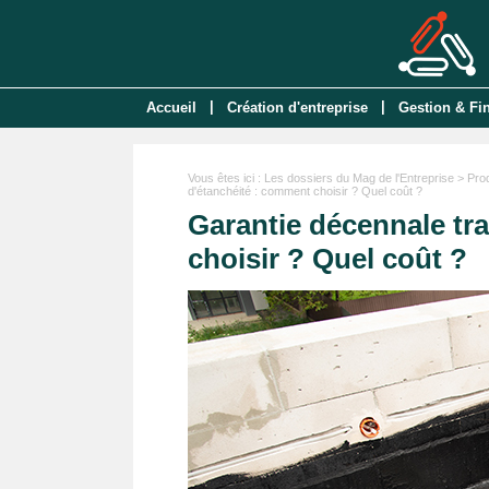
|
|
Accueil
Création d'entreprise
Gestion & Fi
Vous êtes ici :
Les dossiers du Mag de l'Entreprise
>
Pro
d'étanchéité : comment choisir ? Quel coût ?
Garantie décennale tr
choisir ? Quel coût ?