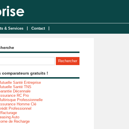
|
|
ts & Services
Contact
cherche
 comparateurs gratuits !
utuelle Santé Entreprise
utuelle Santé TNS
arantie Décennale
ssurance RC Pro
ultirisque Professionnelle
ssurance Homme Clé
rédit Professionnel
ffacturage
easing Auto
orne de Recharge