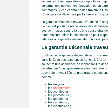
couvre les dommages des ouvrages faisant appe
constructions neuves, en rénovation ou en exte
dommages, vices et défauts des travaux à l’iss
d’une garantie décennale peut intervenir jusqu’à
La garantie décennale travaux d’étanchéité sup
dernier est présumé responsable des dommages s
ces dommages sont le fait d’une cause étrangè
force majeure, alors la décennale ne peut s’appl
relatives à la garantie décennale : principe, pé
La garantie décennale travaux
L’obligation de garantie décennale est instauré
dans le Code des assurances (article L 241-1). 
souscrire une assurance de responsabilité déce
constructeur/concepteur/réalisateur peut être u
œuvre de travaux liés au gros œuvre ou secon
comme :
les maçons ;
les
charpentiers
;
les architectes ;
les promoteurs ;
les géomètres ;
les carreleurs ;
les électriciens ;