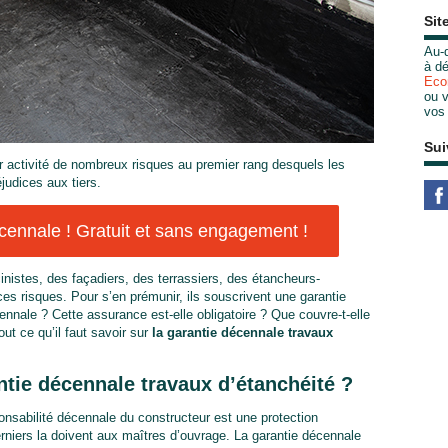
Sit
Au-d
à dé
Eco
ou v
vos
Sui
r activité de nombreux risques au premier rang desquels les
judices aux tiers.
ennale ! Gratuit et sans engagement !
inistes, des façadiers, des terrassiers, des étancheurs-
es risques. Pour s’en prémunir, ils souscrivent une garantie
nnale ? Cette assurance est-elle obligatoire ? Que couvre-t-elle
out ce qu’il faut savoir sur
la garantie décennale travaux
tie décennale travaux d’étanchéité ?
sabilité décennale du constructeur est une protection
rniers la doivent aux maîtres d’ouvrage. La garantie décennale