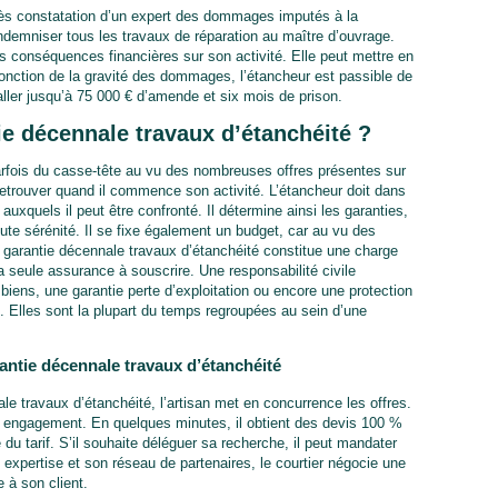
ès constatation d’un expert des dommages imputés à la
indemniser tous les travaux de réparation au maître d’ouvrage.
s conséquences financières sur son activité. Elle peut mettre en
 en fonction de la gravité des dommages, l’étancheur est passible de
aller jusqu’à 75 000 € d’amende et six mois de prison.
e décennale travaux d’étanchéité ?
arfois du casse-tête au vu des nombreuses offres présentes sur
retrouver quand il commence son activité. L’étancheur doit dans
uxquels il peut être confronté. Il détermine ainsi les garanties,
ute sérénité. Il se fixe également un budget, car au vu des
a garantie décennale travaux d’étanchéité constitue une charge
la seule assurance à souscrire. Une responsabilité civile
biens, une garantie perte d’exploitation ou encore une protection
. Elles sont la plupart du temps regroupées au sein d’une
antie décennale travaux d’étanchéité
e travaux d’étanchéité, l’artisan met en concurrence les offres.
ans engagement. En quelques minutes, il obtient des devis 100 %
 du tarif. S’il souhaite déléguer sa recherche, il peut mandater
 expertise et son réseau de partenaires, le courtier négocie une
 à son client.