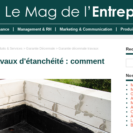
|
|
|
nance
Management & RH
Marketing & Communication
Produi
duits & Services
>
Garantie Décennale
> Garantie décennale travaux
Re
avaux d'étanchéité : comment
Nos
M
M
G
A
M
A
C
A
L
B