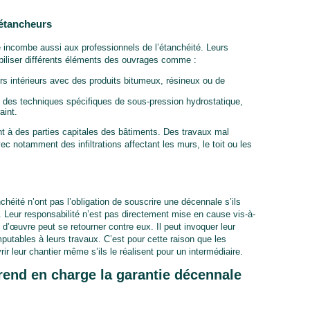
 étancheurs
e incombe aussi aux professionnels de l’étanchéité. Leurs
biliser différents éléments des ouvrages comme :
ers intérieurs avec des produits bitumeux, résineux ou de
c des techniques spécifiques de sous-pression hydrostatique,
aint.
nt à des parties capitales des bâtiments. Des travaux mal
ec notamment des infiltrations affectant les murs, le toit ou les
chéité n’ont pas l’obligation de souscrire une décennale s’ils
 Leur responsabilité n’est pas directement mise en cause vis-à-
 d’œuvre peut se retourner contre eux. Il peut invoquer leur
utables à leurs travaux. C’est pour cette raison que les
rir leur chantier même s’ils le réalisent pour un intermédiaire.
end en charge la garantie décennale