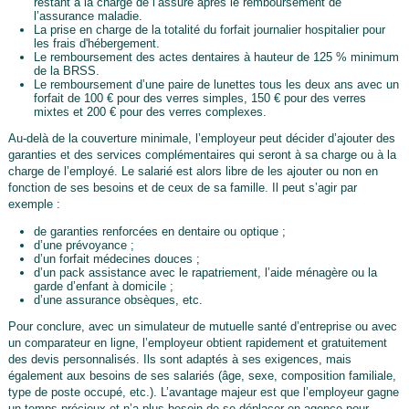
restant à la charge de l’assuré après le remboursement de
l’assurance maladie.
La prise en charge de la totalité du forfait journalier hospitalier pour
les frais d'hébergement.
Le remboursement des actes dentaires à hauteur de 125 % minimum
de la BRSS.
Le remboursement d’une paire de lunettes tous les deux ans avec un
forfait de 100 € pour des verres simples, 150 € pour des verres
mixtes et 200 € pour des verres complexes.
Au-delà de la couverture minimale, l’employeur peut décider d’ajouter des
garanties et des services complémentaires qui seront à sa charge ou à la
charge de l’employé. Le salarié est alors libre de les ajouter ou non en
fonction de ses besoins et de ceux de sa famille. Il peut s’agir par
exemple :
de garanties renforcées en dentaire ou optique ;
d’une prévoyance ;
d’un forfait médecines douces ;
d’un pack assistance avec le rapatriement, l’aide ménagère ou la
garde d’enfant à domicile ;
d’une assurance obsèques, etc.
Pour conclure, avec un simulateur de mutuelle santé d’entreprise ou avec
un comparateur en ligne, l’employeur obtient rapidement et gratuitement
des devis personnalisés. Ils sont adaptés à ses exigences, mais
également aux besoins de ses salariés (âge, sexe, composition familiale,
type de poste occupé, etc.). L’avantage majeur est que l’employeur gagne
un temps précieux et n’a plus besoin de se déplacer en agence pour