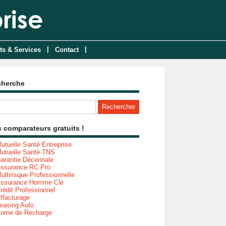
|
|
ts & Services
Contact
cherche
 comparateurs gratuits !
utuelle Santé Entreprise
utuelle Santé TNS
arantie Décennale
ssurance RC Pro
ultirisque Professionnelle
ssurance Homme Clé
rédit Professionnel
ffacturage
easing Auto
orne de Recharge