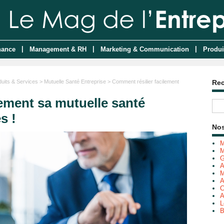
|
|
|
nance
Management & RH
Marketing & Communication
Produi
duits & Services
>
Mutuelle Santé Entreprise
> Comment résilier facilement
Re
lement sa mutuelle santé
s !
Nos
M
M
G
A
M
A
C
A
L
B