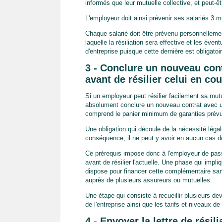
informés que leur mutuelle collective, et peut-ê
L'employeur doit ainsi prévenir ses salariés 3 mo
Chaque salarié doit être prévenu personnellement
laquelle la résiliation sera effective et les éve
d'entreprise puisque cette dernière est obligatoir
3 - Conclure un nouveau cont
avant de résilier celui en co
Si un employeur peut résilier facilement sa mutuel
absolument conclure un nouveau contrat avec u
comprend le panier minimum de garanties prévu 
Une obligation qui découle de la nécessité léga
conséquence, il ne peut y avoir en aucun cas de
Ce prérequis impose donc à l'employeur de passe
avant de résilier l'actuelle. Une phase qui imp
dispose pour financer cette complémentaire santé
auprès de plusieurs assureurs ou mutuelles.
Une étape qui consiste à recueillir plusieurs d
de l'entreprise ainsi que les tarifs et niveaux 
4 - Envoyer la lettre de résil