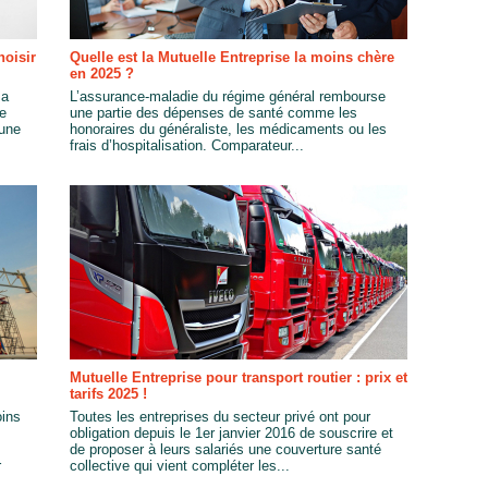
hoisir
Quelle est la Mutuelle Entreprise la moins chère
en 2025 ?
sa
L’assurance-maladie du régime général rembourse
ve
une partie des dépenses de santé comme les
’une
honoraires du généraliste, les médicaments ou les
frais d’hospitalisation. Comparateur...
Mutuelle Entreprise pour transport routier : prix et
tarifs 2025 !
oins
Toutes les entreprises du secteur privé ont pour
obligation depuis le 1er janvier 2016 de souscrire et
de proposer à leurs salariés une couverture santé
r
collective qui vient compléter les...