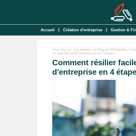
|
|
Accueil
Création d'entreprise
Gestion & Fi
Vous êtes ici :
Les dossiers du Mag de l'Entreprise
>
Pro
sa mutuelle santé d'entreprise en 4 étapes !
Comment résilier faci
d'entreprise en 4 étape