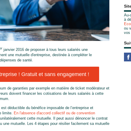
Sit
Au-d
à dé
Eco
ou v
vos
Sui
er
janvier 2016 de proposer à tous leurs salariés une
t une mutuelle d'entreprise, destinée à compléter le
 dépenses de santé.
eprise ! Gratuit et sans engagement !
imum de garanties par exemple en matière de ticket modérateur et
oyeurs doivent financer les cotisations de leurs salariés à cette
nimum.
 est déductible du bénéfice imposable de l’entreprise et
 limite.
En l'absence d'accord collectif ou de convention
 unilatéralement cette mutuelle. Il peut aussi dénoncer le contrat
 une mutuelle. Les 4 étapes pour résilier facilement sa mutuelle