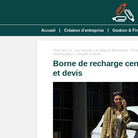
|
|
Accueil
Création d'entreprise
Gestion & Fi
Vous êtes ici :
Les dossiers du Mag de l'Entreprise
>
Pro
commerciaux : conseils et devis
Borne de recharge cen
et devis