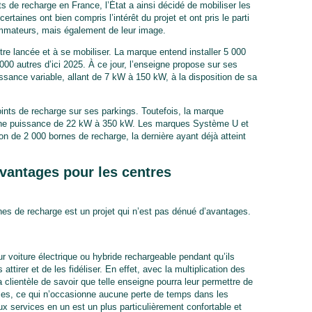
nts de recharge en France, l’État a ainsi décidé de mobiliser les
rtaines ont bien compris l’intérêt du projet et ont pris le parti
ommateurs, mais également de leur image.
tre lancée et à se mobiliser. La marque entend installer 5 000
 000 autres d’ici 2025. À ce jour, l’enseigne propose sur ses
sance variable, allant de 7 kW à 150 kW, à la disposition de sa
oints de recharge sur ses parkings. Toutefois, la marque
 d’une puissance de 22 kW à 350 kW. Les marques Système U et
ion de 2 000 bornes de recharge, la dernière ayant déjà atteint
vantages pour les centres
rnes de recharge est un projet qui n’est pas dénué d’avantages.
leur voiture électrique ou hybride rechargeable pendant qu’ils
ttirer et de les fidéliser. En effet, avec la multiplication des
la clientèle de savoir que telle enseigne pourra leur permettre de
rses, ce qui n’occasionne aucune perte de temps dans les
services en un est un plus particulièrement confortable et