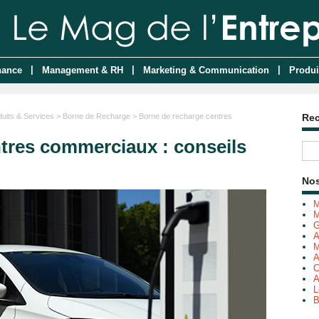
|
|
|
nance
Management & RH
Marketing & Communication
Produi
duits & Services
>
Borne de Recharge
> Borne de recharge centres
Re
tres commerciaux : conseils
Nos
M
M
G
A
M
A
C
A
L
B