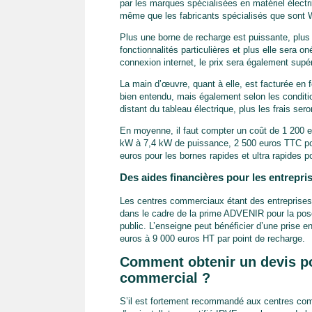
par les marques spécialisées en matériel électr
même que les fabricants spécialisés que sont W
Plus une borne de recharge est puissante, plus
fonctionnalités particulières et plus elle sera o
connexion internet, le prix sera également supér
La main d’œuvre, quant à elle, est facturée en fo
bien entendu, mais également selon les condition
distant du tableau électrique, plus les frais ser
En moyenne, il faut compter un coût de 1 200 e
kW à 7,4 kW de puissance, 2 500 euros TTC po
euros pour les bornes rapides et ultra rapides 
Des aides financières pour les entrepri
Les centres commerciaux étant des entreprises, 
dans le cadre de la prime ADVENIR pour la pos
public. L’enseigne peut bénéficier d’une prise e
euros à 9 000 euros HT par point de recharge.
Comment obtenir un devis po
commercial ?
S’il est fortement recommandé aux centres comm