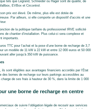
ique tels que Legrand, Schneider ou Hager sont de qualité, de
allbox, EVBox et Circontrol.
 son prix est élevé. De même, plus elle est dotée de
néreuse. Par ailleurs, si elle comporte un dispositif d’accès et une
ieur.
nction de la politique tarifaire du professionnel IRVE sollicité
s de chantier d’installation. Plus celui-ci sera complexe et
ont importants.
uros TTC pour l’achat et la pose d’une borne de recharge de 3,7
ur un modèle de 11 kW à 22 kW et entre 12 000 euros et 50 000
pouvant aller jusqu’à 350 kW de puissance.
ses
ils sont éligibles aux avantages financiers accordés par l’État
e des bornes de recharge sur leurs parkings accessibles au
n charge de ses frais à hauteur de 30 %, dans la limite de 1 000
ur une borne de recharge en centre
erciaux de suivre l’obligation légale de recourir aux services