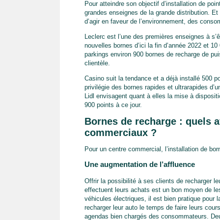
Pour atteindre son objectif d’installation de poi
grandes enseignes de la grande distribution. Et ce
d’agir en faveur de l’environnement, des cons
Leclerc est l’une des premières enseignes à s’ê
nouvelles bornes d’ici la fin d’année 2022 et 10
parkings environ 900 bornes de recharge de puis
clientèle.
Casino suit la tendance et a déjà installé 500 p
privilégie des bornes rapides et ultrarapides
Lidl envisagent quant à elles la mise à disposit
900 points à ce jour.
Bornes de recharge : quels a
commerciaux ?
Pour un centre commercial, l’installation de bo
Une augmentation de l’affluence
Offrir la possibilité à ses clients de recharger 
effectuent leurs achats est un bon moyen de les a
véhicules électriques, il est bien pratique pour 
recharger leur auto le temps de faire leurs cou
agendas bien chargés des consommateurs. Deux 