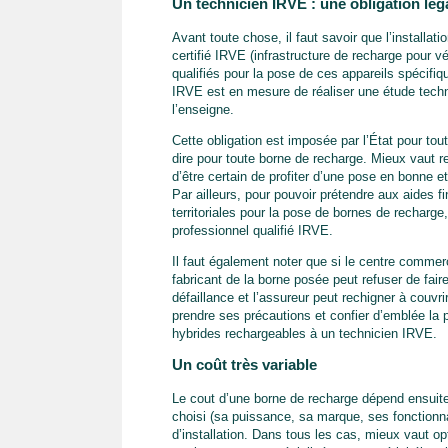
Un technicien IRVE : une obligation lég
Avant toute chose, il faut savoir que l’installa
certifié IRVE (infrastructure de recharge pour v
qualifiés pour la pose de ces appareils spécifiqu
IRVE est en mesure de réaliser une étude techn
l’enseigne.
Cette obligation est imposée par l’État pour to
dire pour toute borne de recharge. Mieux vaut r
d’être certain de profiter d’une pose en bonne et
Par ailleurs, pour pouvoir prétendre aux aides fi
territoriales pour la pose de bornes de recharge, i
professionnel qualifié IRVE.
Il faut également noter que si le centre commerci
fabricant de la borne posée peut refuser de fair
défaillance et l’assureur peut rechigner à cou
prendre ses précautions et confier d’emblée la 
hybrides rechargeables à un technicien IRVE.
Un coût très variable
Le cout d’une borne de recharge dépend ensuit
choisi (sa puissance, sa marque, ses fonctionnali
d’installation. Dans tous les cas, mieux vaut o