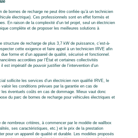
ale
tion de bornes de recharge ne peut être confiée qu’à un technicien
éhicule électrique). Ces professionnels sont en effet formés et
es. En raison de la complexité d’un tel projet, seul un électricien
ique complète et de proposer les meilleures solutions à
ute structure de recharge de plus 3,7 kW de puissance, c’est-à-
especter cette exigence et faire appel à un technicien IRVE afin
 due forme et d’un appareil de qualité, sécurisé et fonctionnel.
nancières accordées par l’État et certaines collectivités
l est impératif de pouvoir justifier de l’intervention d’un
al sollicite les services d’un électricien non qualifié IRVE, le
e valoir les conditions prévues par la garantie en cas de
vrir les éventuels coûts en cas de dommage. Mieux vaut donc
pose du parc de bornes de recharge pour véhicules électriques et
e de nombreux critères, à commencer par le modèle de wallbox
tés, ses caractéristiques, etc.) et le prix de la prestation
pter pour un appareil de qualité et durable. Les modèles proposés