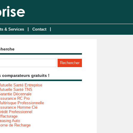
|
|
ts & Services
Contact
cherche
 comparateurs gratuits !
utuelle Santé Entreprise
utuelle Santé TNS
arantie Décennale
ssurance RC Pro
ultirisque Professionnelle
ssurance Homme Clé
rédit Professionnel
ffacturage
easing Auto
orne de Recharge