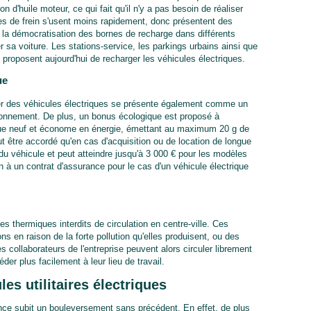
on d'huile moteur, ce qui fait qu'il n'y a pas besoin de réaliser
tes de frein s'usent moins rapidement, donc présentent des
 la démocratisation des bornes de recharge dans différents
r sa voiture. Les stations-service, les parkings urbains ainsi que
c proposent aujourd'hui de recharger les véhicules électriques.
ue
iser des véhicules électriques se présente également comme un
ironnement. De plus, un bonus écologique est proposé à
trique neuf et économe en énergie, émettant au maximum 20 g de
 être accordé qu'en cas d'acquisition ou de location de longue
t du véhicule et peut atteindre jusqu'à 3 000 € pour les modèles
n à un contrat d'assurance pour le cas d'un véhicule électrique
les thermiques interdits de circulation en centre-ville. Ces
s en raison de la forte pollution qu'elles produisent, ou des
s collaborateurs de l'entreprise peuvent alors circuler librement
der plus facilement à leur lieu de travail.
es utilitaires électriques
nce subit un bouleversement sans précédent. En effet, de plus