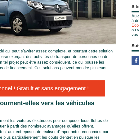
Sit
Au-d
à dé
Eco
ou v
vos
Sui
cédé qui peut s'avérer assez complexe, et pourtant cette solution
eprise exerçant des activités de transport de personnes ou de
n tel projet peut être assez conséquent, ce qui pousse les
ons de financement. Ces solutions peuvent prendre plusieurs
nnel ! Gratuit et sans engagement !
ournent-elles vers les véhicules
urnent les voitures électriques pour composer leurs flottes de
quer à partir des nombreux avantages qu'elles offrent.
tent aux entreprises de réaliser d'importantes économies par
 plus particulièrement les coûts d'entretien puisque les