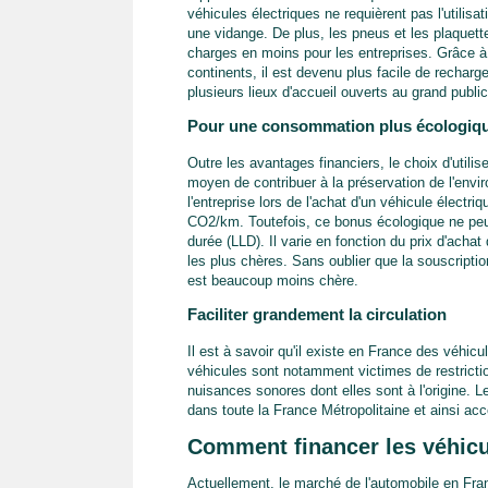
véhicules électriques ne requièrent pas l'utilisati
une vidange. De plus, les pneus et les plaquet
charges en moins pour les entreprises. Grâce à
continents, il est devenu plus facile de recharge
plusieurs lieux d'accueil ouverts au grand publi
Pour une consommation plus écologiq
Outre les avantages financiers, le choix d'util
moyen de contribuer à la préservation de l'env
l'entreprise lors de l'achat d'un véhicule élec
CO2/km. Toutefois, ce bonus écologique ne peut
durée (LLD). Il varie en fonction du prix d'acha
les plus chères. Sans oublier que la souscriptio
est beaucoup moins chère.
Faciliter grandement la circulation
Il est à savoir qu'il existe en France des véhicu
véhicules sont notamment victimes de restriction
nuisances sonores dont elles sont à l'origine. Le
dans toute la France Métropolitaine et ainsi accé
Comment financer les véhicul
Actuellement, le marché de l'automobile en Fra