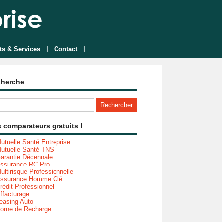
|
|
ts & Services
Contact
cherche
 comparateurs gratuits !
utuelle Santé Entreprise
utuelle Santé TNS
arantie Décennale
ssurance RC Pro
ultirisque Professionnelle
ssurance Homme Clé
rédit Professionnel
ffacturage
easing Auto
orne de Recharge