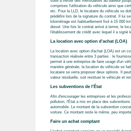
suite à verser des mensualités au bailleur jusq
comprises l'utilisation du véhicule ainsi que cert
etc. Pour la LLD, le locataire du véhicule se do
prédéfini lors de la signature du contrat. Il lui 
kilométrage est habituellement fixé à 15 000 k
diesel. Une fois le contrat arrivé à terme, le loc
l'établissement de crédit avec lequel il a signé 
La location avec option d'achat (LOA)
La location avec option d'achat (LOA) est un con
transaction réalisée entre 3 parties : le fourniss
permet à une entreprise de faire usage d'un véhi
manière générale, la location du véhicule se fai
locataire se verra proposer deux options. Il peut
valeur résiduelle, soit restituer le véhicule et r
Les subventions de l'État
Afin d'encourager les entreprises et les professi
pollution, l'État a mis en place des subventions 
automobile. Le montant de la subvention concern
voiture. Ce montant reste le même, peu importe 
Faire un achat comptant