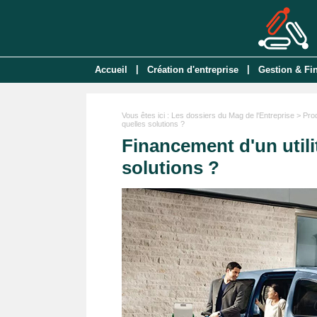
|
|
Accueil
Création d'entreprise
Gestion & Fi
Vous êtes ici :
Les dossiers du Mag de l'Entreprise
>
Pro
quelles solutions ?
Financement d'un utilit
solutions ?