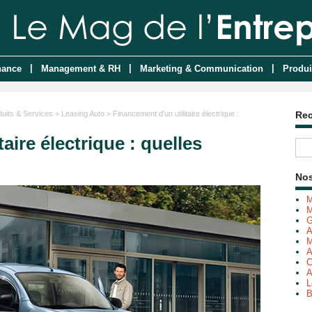
|
|
|
nance
Management & RH
Marketing & Communication
Produi
duits & Services
>
Leasing Auto
> Financement d'un utilitaire électrique :
Re
aire électrique : quelles
Nos
M
M
G
A
M
A
C
A
L
B