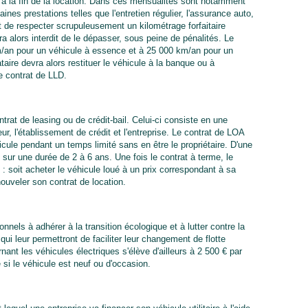
u'à la fin de la location. Dans ces mensualités sont notamment
aines prestations telles que l'entretien régulier, l'assurance auto,
it de respecter scrupuleusement un kilométrage forfaitaire
sera alors interdit de le dépasser, sous peine de pénalités. Le
m/an pour un véhicule à essence et à 25 000 km/an pour un
ataire devra alors restituer le véhicule à la banque ou à
le contrat de LLD.
trat de leasing ou de crédit-bail. Celui-ci consiste en une
eur, l'établissement de crédit et l'entreprise. Le contrat de LOA
cule pendant un temps limité sans en être le propriétaire. D'une
t sur une durée de 2 à 6 ans. Une fois le contrat à terme, le
 : soit acheter le véhicule loué à un prix correspondant à sa
enouveler son contrat de location.
onnels à adhérer à la transition écologique et à lutter contre la
qui leur permettront de faciliter leur changement de flotte
ant les véhicules électriques s'élève d'ailleurs à 2 500 € par
si le véhicule est neuf ou d'occasion.