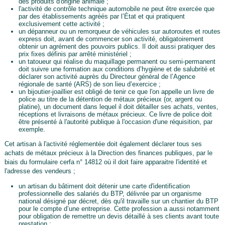
des produits d'origine animale ;
l'activité de contrôle technique automobile ne peut être exercée que
par des établissements agréés par l’État et qui pratiquent
exclusivement cette activité ;
un dépanneur ou un remorqueur de véhicules sur autoroutes et routes
express doit, avant de commencer son activité, obligatoirement
obtenir un agrément des pouvoirs publics. Il doit aussi pratiquer des
prix fixes définis par arrêté ministériel ;
un tatoueur qui réalise du maquillage permanent ou semi-permanent
doit suivre une formation aux conditions d’hygiène et de salubrité et
déclarer son activité auprès du Directeur général de l’Agence
régionale de santé (ARS) de son lieu d’exercice ;
un bijoutier-joaillier est obligé de tenir ce que l'on appelle un livre de
police au titre de la détention de métaux précieux (or, argent ou
platine), un document dans lequel il doit détailler ses achats, ventes,
réceptions et livraisons de métaux précieux. Ce livre de police doit
être présenté à l'autorité publique à l'occasion d'une réquisition, par
exemple.
Cet artisan à l'activité réglementée doit également déclarer tous ses
achats de métaux précieux à la Direction des finances publiques, par le
biais du formulaire cerfa n° 14812 où il doit faire apparaitre l'identité et
l'adresse des vendeurs ;
un artisan du bâtiment doit détenir une carte d'identification
professionnelle des salariés du BTP, délivrée par un organisme
national désigné par décret, dès qu'il travaille sur un chantier du BTP
pour le compte d’une entreprise. Cette profession a aussi notamment
pour obligation de remettre un devis détaillé à ses clients avant toute
prestation ;