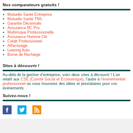
Nos comparateurs gratuits !
Mutuelle Santé Entreprise
Mutuelle Santé TNS
Garantie Décennale
Assurance RC Pro
Multirisque Professionnelle
Assurance Homme Clé
Crédit Professionnel
Affacturage
Leasing Auto
Borne de Recharge
Sites à découvrir !
Au-delà de la gestion d’entreprise, voici deux sites à découvrir ! L’un
relatif aux
CSE (Comité Social et Economique)
, l’autre à
l’événementiel
professionnel
ou vous trouverez des idées et prestataires pour vos
événements.
Suivez-nous !
© 2019-2026 - Le Mag de l'Entreprise édité par My Beautiful Company -
Plan
-
Mentions
légales
-
Données personnelles