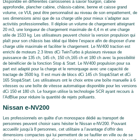
Disponible en différentes carrosseries à savoir fourgon, cabine
approfondie, plancher cabine, châssis-cabine, benne et caisse grand
volume, ce VUL peut être personnalisé au niveau de son empattement, de
ses dimensions ainsi que de sa charge utile pour mieux s’adapter aux
activités professionnelles. Il déploie un volume de chargement atteignant
20 m3, une longueur de chargement maximale de 4,4 m et une charge
utile de 1533 kg. Les utilisateurs peuvent choisir la version propulsion qui
plaît pour son châssis bas idéal qui libère l’espace afin de disposer d’une
charge utile maximale et faciliter le chargement. Le NV400 traction est
enrichi de moteurs 2.3 litres dCi TwinTurbo à plusieurs niveaux de
puissance de 135 ch, 145 ch, 150 ch,165 ch et 180 ch avec la possibilité
de bénéficier de la fonction Stop & Start. Le NV400 propulsion pour sa
part est adapté pour la charge et le remorquage avec une capacité de
tractage de 3500 kg. Il est muni de blocs dCi 145 ch Stop&Start et dCi
165 Stop&Start. Les utilisateurs ont le choix entre une boîte manuelle à 6
vitesses ou une boîte de vitesse automatique disponible pour les versions
dCi 150 et 180 ch. Le fourgon utilise la technologie SCR ayant recours à
l’AdBlue pour réduire la quantité de rejets polluants.
Nissan e-NV200
Les professionnels en quête d’un monospace dédié au transport de
personnes peuvent choisir sans hésiter le Nissan e-NV200. Pouvant
accueillir jusqu’à 8 personnes, cet utilitaire a l’avantage d’offrir des
dimensions compactes qui lui permettent de se faufiler en ville ou de se