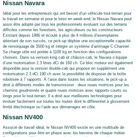
Nissan Navara
Idéal pour les entrepreneurs qui ont besoin d’un véhicule tout-terrain pour
le travail en semaine et pour le loisir en week-end, le Nissan Navara peut
aussi être adopté par tous les professionnels évoluant sur des terrains
difficiles comme les forestiers, les agriculteurs ou les constructeurs.
Existant depuis 1986 et écoulé à plus de 4 millions d’exemplaires
attestant de son succès, ce pick-up déploie une exceptionnelle capacité
de remorquage de 3500 kg et intègre un système d’arrimage C-Channel.
Sa charge utile est portée à 1100 kg en fonction des configurations
choisies. Dans sa version king cab et châssis-cab, le Navara s’équipe
d’une motorisation 2.3 litres dCi de 160 ch. Ce bloc moteur est également
disponible pour la version double-cab qui propose en supplément une
motorisation 2.3 dCi 190 ch avec la possibilité de disposer de la boîte
robotisée à 7 rapports. À l’aise dans toutes les situations, le pick-up a
droit à différents modes de transmission : deux roues motrices pour les
chemins goudronnés et quatre roues motrices avec rapports courts ou
longs pour le tout-terrain. Il a droit aux meilleures technologies pour
évoluer facilement sur toutes les routes dont le différentiel à glissement
limité électronique ou l’aide aux démarrages en côte.
Nissan NV400
Associé de travail idéal, le Nissan NV400 existe en une multitude de
configurations pour être en phase avec les besoins de chaque métier.