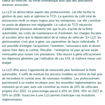
valeur du véhicule, du forfait kilométrique ainsi que des prestations
annexes associées.
La LLD se démocratise auprès des professionnels, car elle facilite la
gestion du parc auto et optimise le TCO. La question du coût total de
possession revêt un enjeu majeur pour les entreprises, car elle constitue
un poste de dépense non négligeable. Le calcul du TCO nécessite
d’additionner plusieurs éléments tels que le prix d’achat de la flotte
automobile, les coûts de maintenance et d’entretien, les charges fiscales
et sociales ainsi que la dépréciation de la valeur du véhicule. En LLD, les
gestionnaires n’ont plus à gérer ces paramètres de façon individuelle. Il
est possible d’intégrer l’acquisition, l’entretien, l’assurance auto et divers
autres frais dans le contrat. Résultat : l’entreprise ne paie qu’une seule
mensualité pour toutes ces prestations. Elle réussit à gérer efficacement
les dépenses générées par l’utilisation de ces VUL et maîtrise mieux son
budget.
La LLD offre aussi l’opportunité de renouveler plus facilement la flotte
automobile. Il suffit de restituer les anciens modèles au terme du bail puis
de reconduire le contrat avec de nouveaux modèles. Les professionnels
parviennent à se mettre en phase avec les nouvelles règlementations qui
imposent qu’un parc auto soit constitué au moins de 10% de véhicules
propres d’ici 2022. Le pourcentage passe à 20% en 2024, 35% en 2027 et
50% en 2030. Souscrire à une LLD permet d’anticiper ces évolutions
règlementaires.