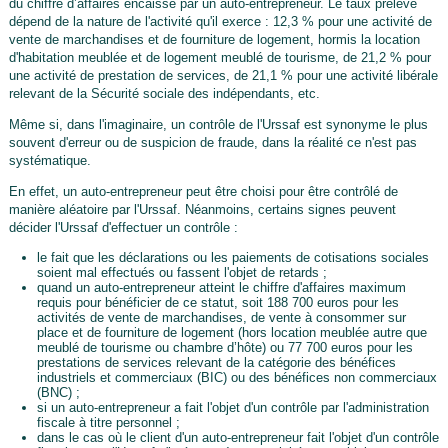
du chiffre d’affaires encaissé par un auto-entrepreneur. Le taux prélevé
dépend de la nature de l'activité qu'il exerce : 12,3 % pour une activité de
vente de marchandises et de fourniture de logement, hormis la location
d'habitation meublée et de logement meublé de tourisme, de 21,2 % pour
une activité de prestation de services, de 21,1 % pour une activité libérale
relevant de la Sécurité sociale des indépendants, etc.
Même si, dans l'imaginaire, un contrôle de l'Urssaf est synonyme le plus
souvent d'erreur ou de suspicion de fraude, dans la réalité ce n'est pas
systématique.
En effet, un auto-entrepreneur peut être choisi pour être contrôlé de
manière aléatoire par l'Urssaf. Néanmoins, certains signes peuvent
décider l'Urssaf d'effectuer un contrôle :
le fait que les déclarations ou les paiements de cotisations sociales
soient mal effectués ou fassent l'objet de retards ;
quand un auto-entrepreneur atteint le chiffre d'affaires maximum
requis pour bénéficier de ce statut, soit 188 700 euros pour les
activités de vente de marchandises, de vente à consommer sur
place et de fourniture de logement (hors location meublée autre que
meublé de tourisme ou chambre d’hôte) ou 77 700 euros pour les
prestations de services relevant de la catégorie des bénéfices
industriels et commerciaux (BIC) ou des bénéfices non commerciaux
(BNC) ;
si un auto-entrepreneur a fait l'objet d'un contrôle par l'administration
fiscale à titre personnel ;
dans le cas où le client d'un auto-entrepreneur fait l'objet d'un contrôle