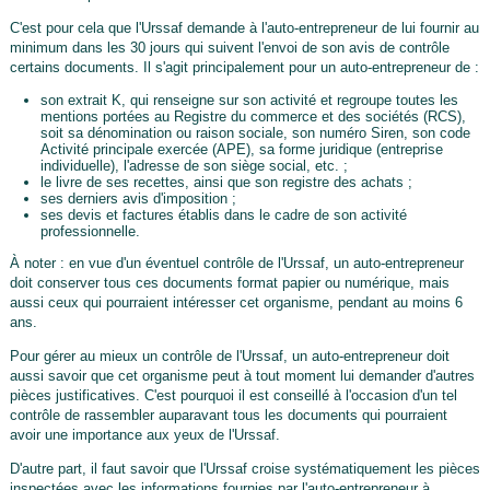
C'est pour cela que l'Urssaf demande à l'auto-entrepreneur de lui fournir au
minimum dans les 30 jours qui suivent l'envoi de son avis de contrôle
certains documents. Il s'agit principalement pour un auto-entrepreneur de :
son extrait K, qui renseigne sur son activité et regroupe toutes les
mentions portées au Registre du commerce et des sociétés (RCS),
soit sa dénomination ou raison sociale, son numéro Siren, son code
Activité principale exercée (APE), sa forme juridique (entreprise
individuelle), l'adresse de son siège social, etc. ;
le livre de ses recettes, ainsi que son registre des achats ;
ses derniers avis d'imposition ;
ses devis et factures établis dans le cadre de son activité
professionnelle.
À noter : en vue d'un éventuel contrôle de l'Urssaf, un auto-entrepreneur
doit conserver tous ces documents format papier ou numérique, mais
aussi ceux qui pourraient intéresser cet organisme, pendant au moins 6
ans.
Pour gérer au mieux un contrôle de l'Urssaf, un auto-entrepreneur doit
aussi savoir que cet organisme peut à tout moment lui demander d'autres
pièces justificatives. C'est pourquoi il est conseillé à l'occasion d'un tel
contrôle de rassembler auparavant tous les documents qui pourraient
avoir une importance aux yeux de l'Urssaf.
D'autre part, il faut savoir que l'Urssaf croise systématiquement les pièces
inspectées avec les informations fournies par l'auto-entrepreneur à