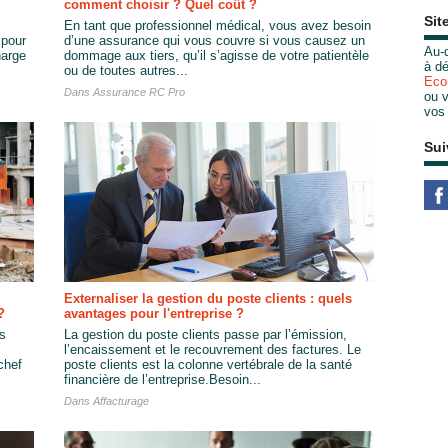
comment choisir ? Quel coût ?
Sit
En tant que professionnel médical, vous avez besoin
 pour
d’une assurance qui vous couvre si vous causez un
Au-d
harge
dommage aux tiers, qu’il s’agisse de votre patientèle
à dé
ou de toutes autres...
Eco
Dans
Assurance RC Pro
ou v
vos
Sui
Externaliser la gestion du poste clients : quels
?
avantages pour l'entreprise ?
s
La gestion du poste clients passe par l’émission,
l’encaissement et le recouvrement des factures. Le
chef
poste clients est la colonne vertébrale de la santé
financière de l’entreprise.Besoin...
Dans
Affacturage