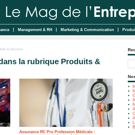
|
|
|
nance
Management & RH
Marketing & Communication
Produi
uits & Services
Re
dans la rubrique Produits &
Nos
M
M
G
A
M
A
C
A
L
B
Assurance RC Pro Profession Médicale :