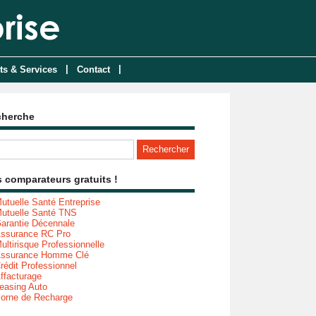
|
|
ts & Services
Contact
cherche
 comparateurs gratuits !
utuelle Santé Entreprise
utuelle Santé TNS
arantie Décennale
ssurance RC Pro
ultirisque Professionnelle
ssurance Homme Clé
rédit Professionnel
ffacturage
easing Auto
orne de Recharge