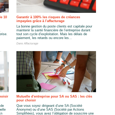
de 10
Garantir à 100% les risques de créances
impayées grâce à l'affacturage
La bonne gestion du poste clients est capitale pour
,
maintenir la santé financière de l’entreprise durant
rise.
tout son cycle d’exploitation. Mais les délais de
paiement, les retards ou encore les...
Dans
Affacturage
oisir
Mutuelle d'entreprise pour SA ou SAS : les clés
pour choisir
 de
Que vous soyez dirigeant d’une SA (Société
elle
Anonyme) ou d’une SAS (Société par Actions
En
Simplifiées), vous avez l’obligation de souscrire une