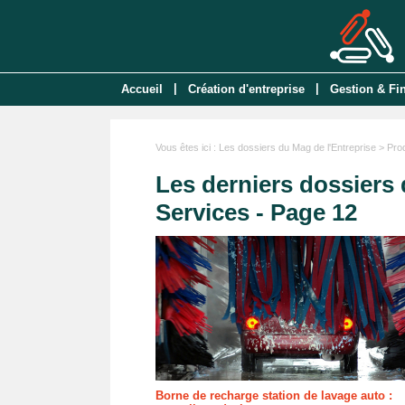
|
|
Accueil
Création d'entreprise
Gestion & Fi
Vous êtes ici :
Les dossiers du Mag de l'Entreprise
> Prod
Les derniers dossiers 
Services - Page 12
Borne de recharge station de lavage auto :