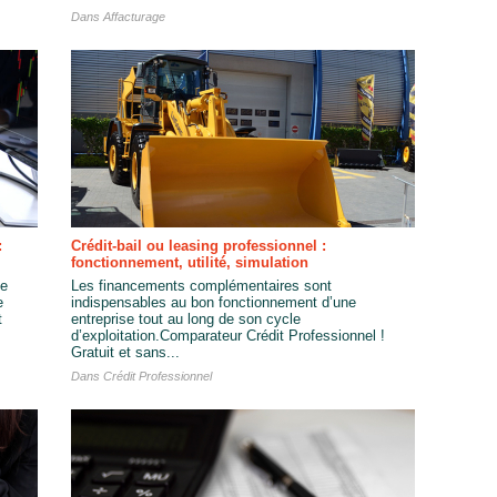
Dans
Affacturage
:
Crédit-bail ou leasing professionnel :
fonctionnement, utilité, simulation
le
Les financements complémentaires sont
e
indispensables au bon fonctionnement d’une
t
entreprise tout au long de son cycle
d’exploitation.Comparateur Crédit Professionnel !
Gratuit et sans...
Dans
Crédit Professionnel