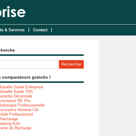
|
|
ts & Services
Contact
cherche
 comparateurs gratuits !
utuelle Santé Entreprise
utuelle Santé TNS
arantie Décennale
ssurance RC Pro
ultirisque Professionnelle
ssurance Homme Clé
rédit Professionnel
ffacturage
easing Auto
orne de Recharge