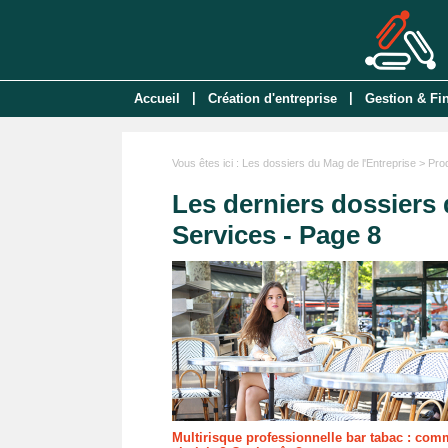
|
|
Accueil
Création d'entreprise
Gestion & Fi
Vous êtes ici :
Les dossiers du Mag de l'Entreprise
> Prod
Les derniers dossiers 
Services - Page 8
Multirisque professionnelle bar tabac : com