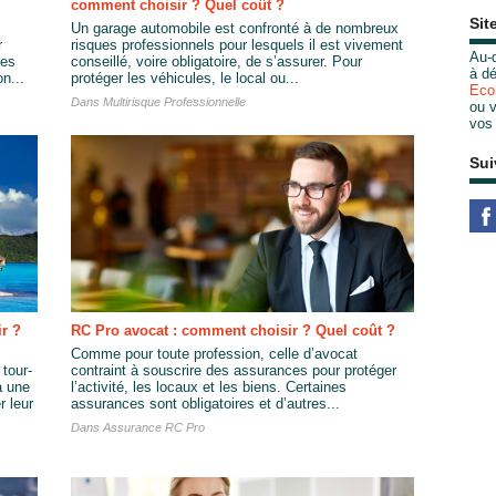
comment choisir ? Quel coût ?
Sit
Un garage automobile est confronté à de nombreux
r
risques professionnels pour lesquels il est vivement
Au-d
ues
conseillé, voire obligatoire, de s’assurer. Pour
à dé
n...
protéger les véhicules, le local ou...
Eco
Dans
Multirisque Professionnelle
ou v
vos
Sui
r ?
RC Pro avocat : comment choisir ? Quel coût ?
Comme pour toute profession, celle d’avocat
tour-
contraint à souscrire des assurances pour protéger
à une
l’activité, les locaux et les biens. Certaines
r leur
assurances sont obligatoires et d’autres...
Dans
Assurance RC Pro