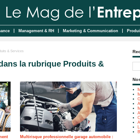
|
|
|
nance
Management & RH
Marketing & Communication
Produi
uits & Services
Re
dans la rubrique Produits &
Nos
M
M
G
A
M
A
C
A
L
B
ment
Multirisque professionnelle garage automobile :