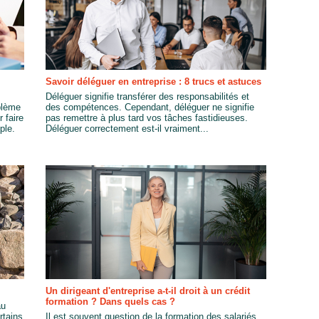
Savoir déléguer en entreprise : 8 trucs et astuces
Déléguer signifie transférer des responsabilités et
blème
des compétences. Cependant, déléguer ne signifie
 faire
pas remettre à plus tard vos tâches fastidieuses.
ple.
Déléguer correctement est-il vraiment...
Un dirigeant d'entreprise a-t-il droit à un crédit
formation ? Dans quels cas ?
au
rtains
Il est souvent question de la formation des salariés.