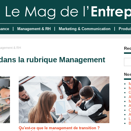
|
|
|
nance
Management & RH
Marketing & Communication
Produi
agement & RH
Re
 dans la rubrique Management
Nos
M
M
G
A
M
A
C
A
L
B
Qu'est-ce que le management de transition ?