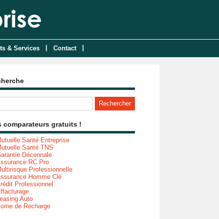
|
|
ts & Services
Contact
cherche
 comparateurs gratuits !
utuelle Santé Entreprise
utuelle Santé TNS
arantie Décennale
ssurance RC Pro
ultirisque Professionnelle
ssurance Homme Clé
rédit Professionnel
ffacturage
easing Auto
orne de Recharge