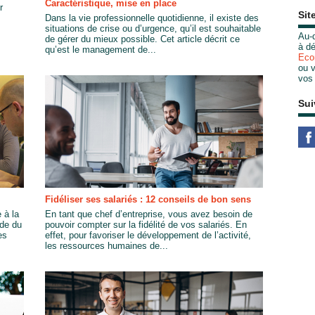
Caractéristique, mise en place
r
Sit
Dans la vie professionnelle quotidienne, il existe des
situations de crise ou d’urgence, qu’il est souhaitable
Au-d
de gérer du mieux possible. Cet article décrit ce
à dé
qu’est le management de...
Eco
ou v
vos
Sui
Fidéliser ses salariés : 12 conseils de bon sens
 à la
En tant que chef d’entreprise, vous avez besoin de
de du
pouvoir compter sur la fidélité de vos salariés. En
es
effet, pour favoriser le développement de l’activité,
les ressources humaines de...