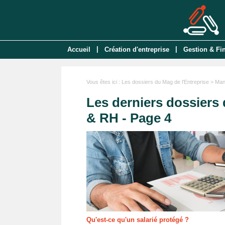
|
|
Accueil
Création d'entreprise
Gestion & Fi
Vous êtes ici :
Les dossiers du Mag de l'Entreprise
> Man
Les derniers dossiers
& RH - Page 4
Qu'est-ce qu'un salarié protégé ?